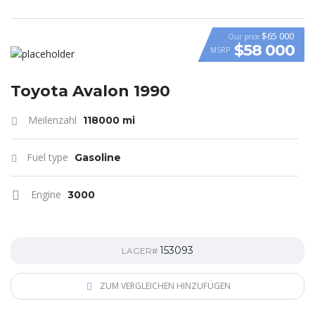
$65 000
Our price
$58 000
MSRP
VIDEO
Toyota Avalon 1990
Meilenzahl
118000 mi
Fuel type
Gasoline
Engine
3000
153093
LAGER#
ZUM VERGLEICHEN HINZUFÜGEN