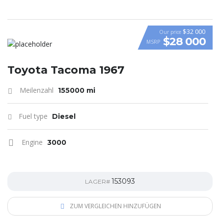
$32 000
Our price
$28 000
MSRP
Toyota Tacoma 1967
Meilenzahl
155000 mi
Fuel type
Diesel
Engine
3000
153093
LAGER#
ZUM VERGLEICHEN HINZUFÜGEN