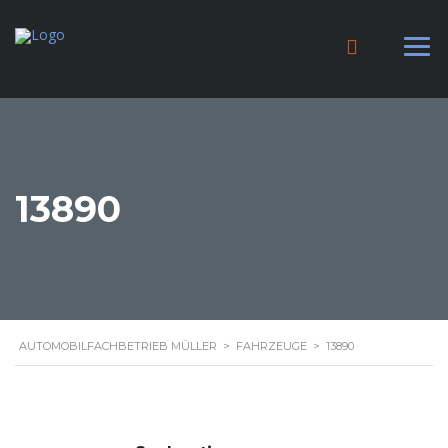
13890
AUTOMOBILFACHBETRIEB MÜLLER
>
FAHRZEUGE
>
13890