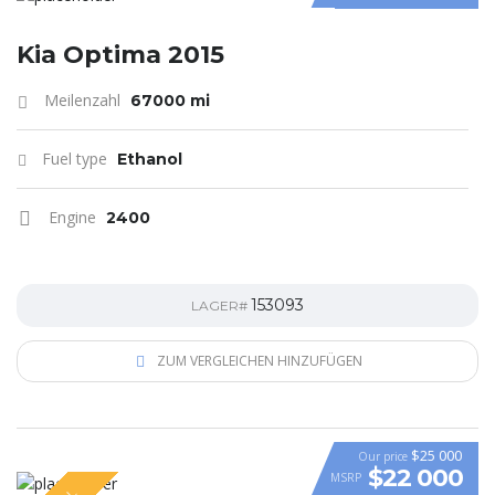
Kia Optima 2015
Meilenzahl
67000 mi
Fuel type
Ethanol
Engine
2400
153093
LAGER#
ZUM VERGLEICHEN HINZUFÜGEN
$25 000
Our price
$22 000
MSRP
VIDEO