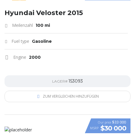
SPECIAL
Hyundai Veloster 2015
Meilenzahl
100 mi
Fuel type
Gasoline
Engine
2000
153093
LAGER#
ZUM VERGLEICHEN HINZUFÜGEN
$33 000
Our price
$30 000
MSRP
VIDEO