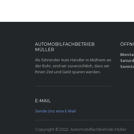
AUTOMOBILFACHBETRIEB
ÖFFN
MÜLLER
Montag
Als führender Auto Händler in Mülheim an
Saturd
der Ruhr, sind wir zuversichtlich, dass wir
Sonnt
Ihnen Zeit und Geld sparen werden.
E-MAIL
Sende Uns eine E-Mail
Copyright © 2022. Automobilfachbetrieb Müller