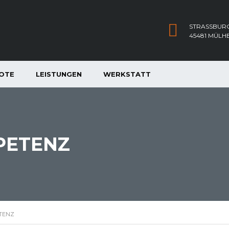
STRASSBURG
45481 MÜLH
OTE
LEISTUNGEN
WERKSTATT
PETENZ
TENZ