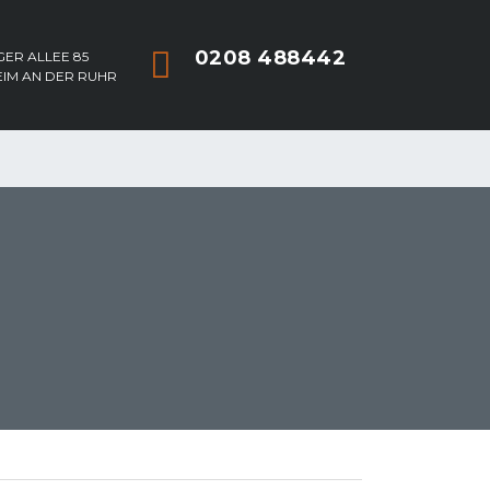
0208 488442
ER ALLEE 85
EIM AN DER RUHR