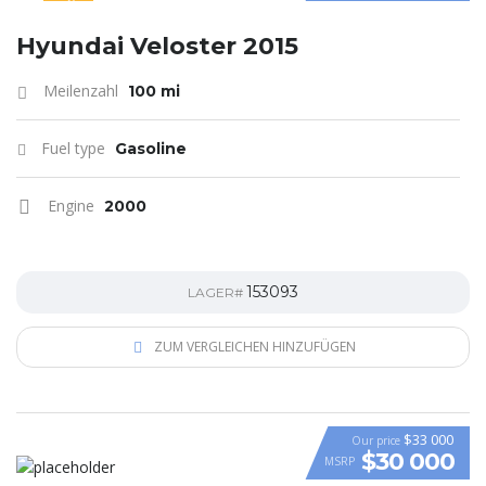
SPECIAL
Hyundai Veloster 2015
Meilenzahl
100 mi
Fuel type
Gasoline
Engine
2000
153093
LAGER#
ZUM VERGLEICHEN HINZUFÜGEN
$33 000
Our price
$30 000
MSRP
VIDEO