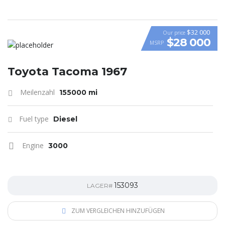
$32 000
Our price
$28 000
MSRP
Toyota Tacoma 1967
Meilenzahl
155000 mi
Fuel type
Diesel
Engine
3000
153093
LAGER#
ZUM VERGLEICHEN HINZUFÜGEN