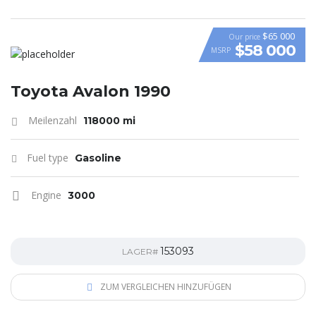
$65 000
Our price
$58 000
MSRP
VIDEO
Toyota Avalon 1990
Meilenzahl
118000 mi
Fuel type
Gasoline
Engine
3000
153093
LAGER#
ZUM VERGLEICHEN HINZUFÜGEN