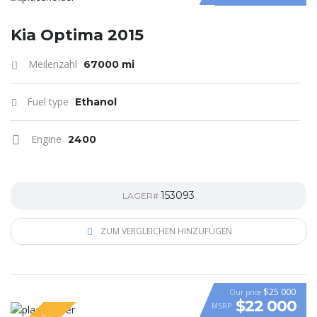
Kia Optima 2015
Meilenzahl
67000 mi
Fuel type
Ethanol
Engine
2400
153093
LAGER#
ZUM VERGLEICHEN HINZUFÜGEN
$25 000
Our price
$22 000
MSRP
VIDEO