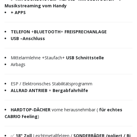
Musikstreaming vom Handy
+ APPS
TELEFON
+
BLUETOOTH
+
FREISPRECHANLAGE
USB –Anschluss
Mittelarmlehne +Staufach+
USB Schnittstelle
Airbags
ESP / Elektronisches Stabilitätsprogramm
ALLRAD ANTRIEB
+
Bergabfahrhilfe
HARDTOP-DÄCHER
vorne herausnehmbar (
für echtes
CABRIO Feeling
)
✅
18" Zoll
Leichtmetallfelgen /
SONDERRÄDER /poliert / Bi