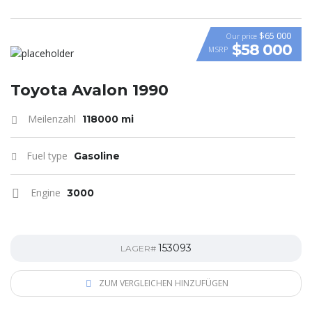
$65 000
Our price
$58 000
MSRP
VIDEO
Toyota Avalon 1990
Meilenzahl
118000 mi
Fuel type
Gasoline
Engine
3000
153093
LAGER#
ZUM VERGLEICHEN HINZUFÜGEN