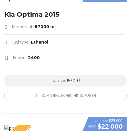
Kia Optima 2015
Meilenzahl
67000 mi
Fuel type
Ethanol
Engine
2400
153093
LAGER#
ZUM VERGLEICHEN HINZUFÜGEN
$25 000
Our price
$22 000
MSRP
VIDEO