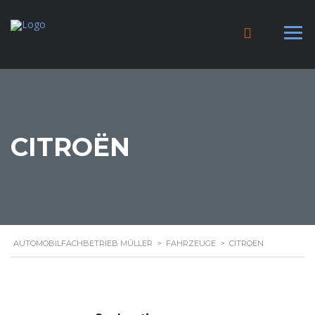
CITROËN
AUTOMOBILFACHBETRIEB MÜLLER
>
FAHRZEUGE
>
CITROËN