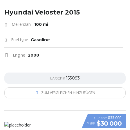
SPECIAL
Hyundai Veloster 2015
Meilenzahl
100 mi
Fuel type
Gasoline
Engine
2000
153093
LAGER#
ZUM VERGLEICHEN HINZUFÜGEN
$33 000
Our price
$30 000
MSRP
VIDEO