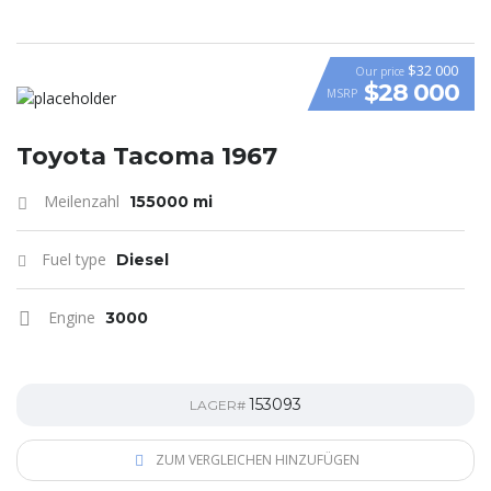
$32 000
Our price
$28 000
MSRP
Toyota Tacoma 1967
Meilenzahl
155000 mi
Fuel type
Diesel
Engine
3000
153093
LAGER#
ZUM VERGLEICHEN HINZUFÜGEN