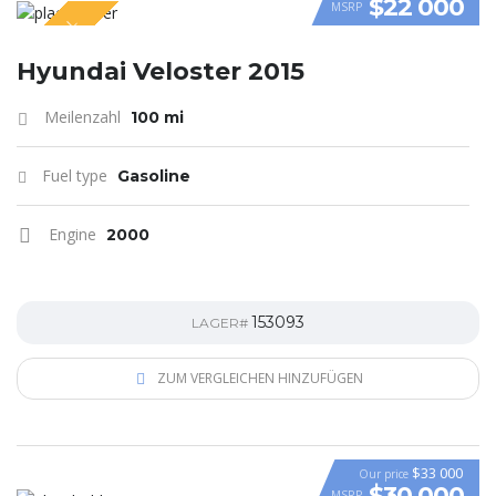
$22 000
MSRP
SPECIAL
VIDEO
Hyundai Veloster 2015
Meilenzahl
100 mi
Fuel type
Gasoline
Engine
2000
153093
LAGER#
ZUM VERGLEICHEN HINZUFÜGEN
$33 000
Our price
$30 000
MSRP