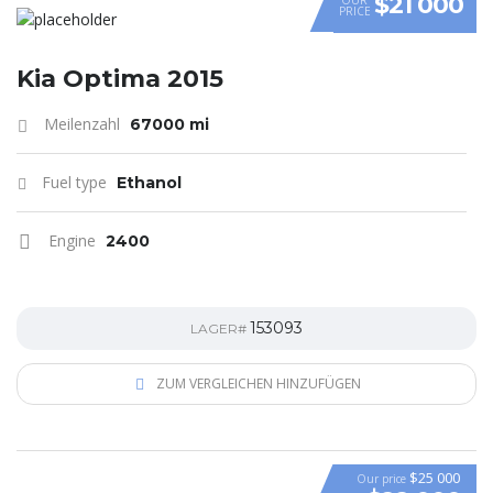
$21 000
PRICE
Kia Optima 2015
Meilenzahl
67000 mi
Fuel type
Ethanol
Engine
2400
153093
LAGER#
ZUM VERGLEICHEN HINZUFÜGEN
$25 000
Our price