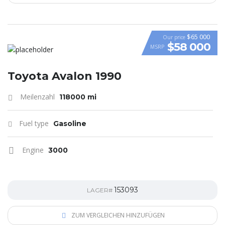
$65 000
Our price
$58 000
MSRP
VIDEO
Toyota Avalon 1990
Meilenzahl
118000 mi
Fuel type
Gasoline
Engine
3000
153093
LAGER#
ZUM VERGLEICHEN HINZUFÜGEN