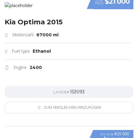
$21 000
PRICE
Kia Optima 2015
Meilenzahl
67000 mi
Fuel type
Ethanol
Engine
2400
153093
LAGER#
ZUM VERGLEICHEN HINZUFÜGEN
$25 000
Our price