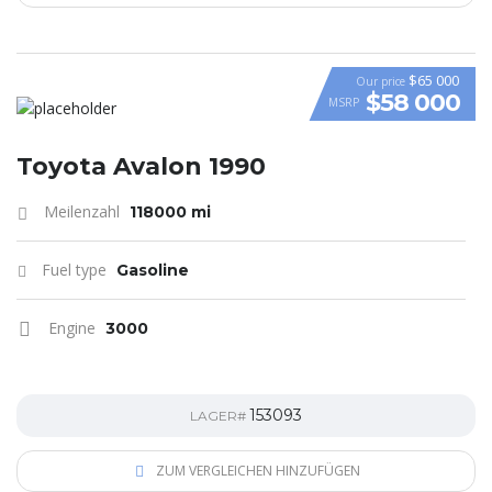
$65 000
Our price
$58 000
MSRP
VIDEO
Toyota Avalon 1990
Meilenzahl
118000 mi
Fuel type
Gasoline
Engine
3000
153093
LAGER#
ZUM VERGLEICHEN HINZUFÜGEN