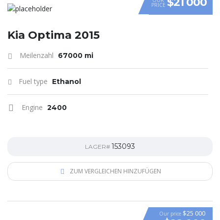
$21 000
PRICE
Kia Optima 2015
Meilenzahl
67000 mi
Fuel type
Ethanol
Engine
2400
153093
LAGER#
ZUM VERGLEICHEN HINZUFÜGEN
$25 000
Our price