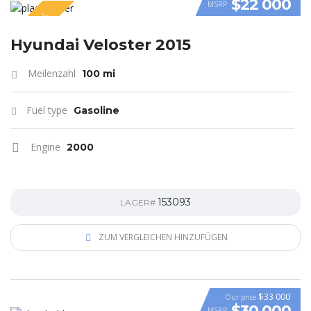
$22 000
MSRP
SPECIAL
VIDEO
Hyundai Veloster 2015
Meilenzahl
100 mi
Fuel type
Gasoline
Engine
2000
153093
LAGER#
ZUM VERGLEICHEN HINZUFÜGEN
$33 000
Our price
$30 000
MSRP