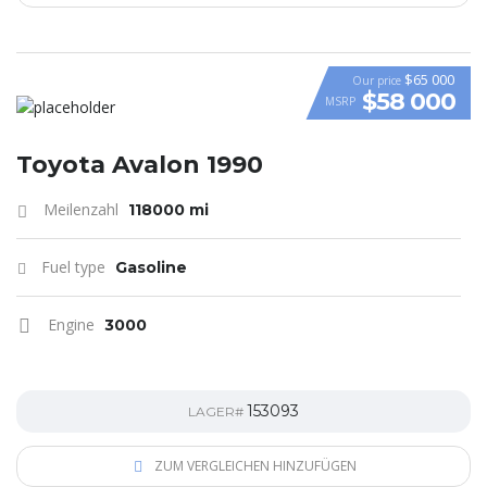
$65 000
Our price
$58 000
MSRP
VIDEO
Toyota Avalon 1990
Meilenzahl
118000 mi
Fuel type
Gasoline
Engine
3000
153093
LAGER#
ZUM VERGLEICHEN HINZUFÜGEN