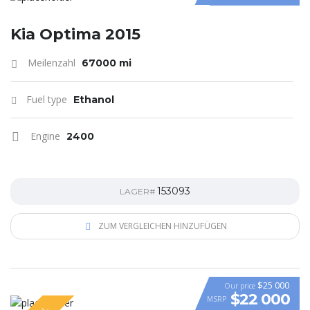
Kia Optima 2015
Meilenzahl
67000 mi
Fuel type
Ethanol
Engine
2400
153093
LAGER#
ZUM VERGLEICHEN HINZUFÜGEN
$25 000
Our price
$22 000
MSRP
VIDEO