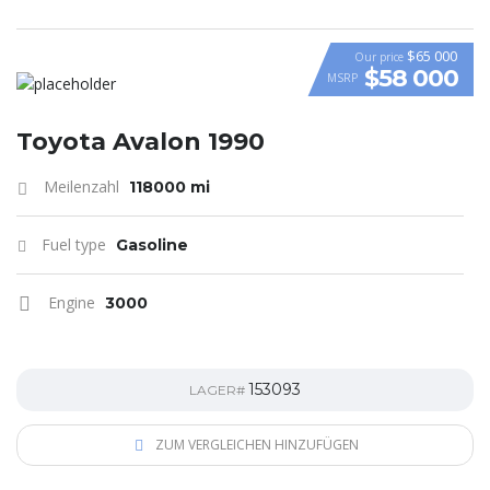
$65 000
Our price
$58 000
MSRP
VIDEO
Toyota Avalon 1990
Meilenzahl
118000 mi
Fuel type
Gasoline
Engine
3000
153093
LAGER#
ZUM VERGLEICHEN HINZUFÜGEN