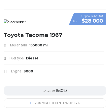
$32 000
Our price
$28 000
MSRP
Toyota Tacoma 1967
Meilenzahl
155000 mi
Fuel type
Diesel
Engine
3000
153093
LAGER#
ZUM VERGLEICHEN HINZUFÜGEN