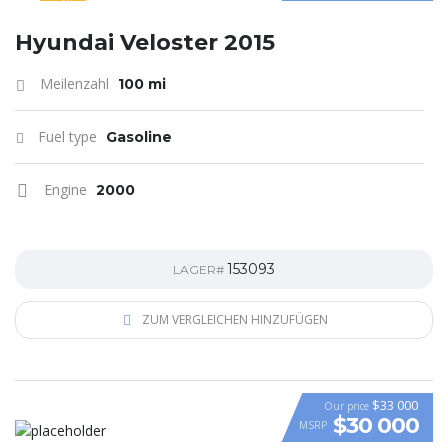
SPECIAL
Hyundai Veloster 2015
Meilenzahl
100 mi
Fuel type
Gasoline
Engine
2000
153093
LAGER#
ZUM VERGLEICHEN HINZUFÜGEN
$33 000
Our price
$30 000
MSRP
VIDEO