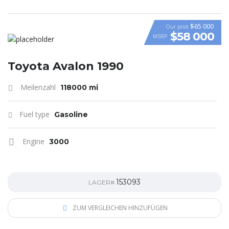
$65 000
Our price
$58 000
MSRP
VIDEO
Toyota Avalon 1990
Meilenzahl
118000 mi
Fuel type
Gasoline
Engine
3000
153093
LAGER#
ZUM VERGLEICHEN HINZUFÜGEN