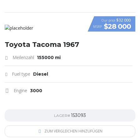
$32 000
Our price
$28 000
MSRP
Toyota Tacoma 1967
Meilenzahl
155000 mi
Fuel type
Diesel
Engine
3000
153093
LAGER#
ZUM VERGLEICHEN HINZUFÜGEN