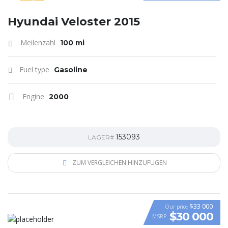
SPECIAL
Hyundai Veloster 2015
Meilenzahl
100 mi
Fuel type
Gasoline
Engine
2000
153093
LAGER#
ZUM VERGLEICHEN HINZUFÜGEN
$33 000
Our price
$30 000
MSRP
VIDEO