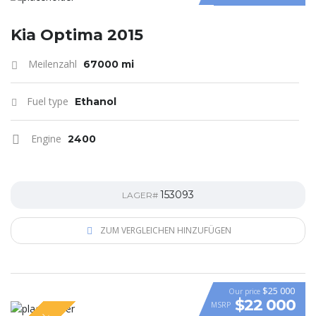
Kia Optima 2015
Meilenzahl
67000 mi
Fuel type
Ethanol
Engine
2400
153093
LAGER#
ZUM VERGLEICHEN HINZUFÜGEN
$25 000
Our price
$22 000
MSRP
VIDEO