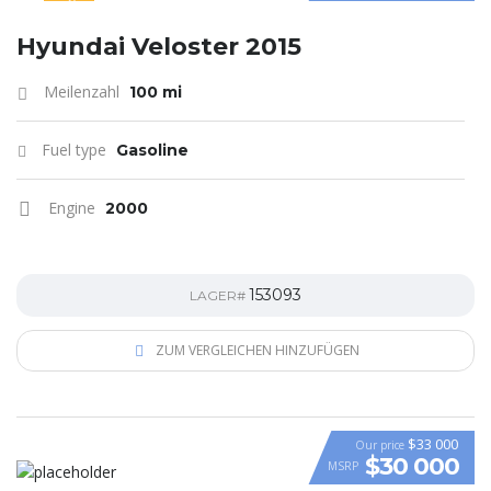
SPECIAL
Hyundai Veloster 2015
Meilenzahl
100 mi
Fuel type
Gasoline
Engine
2000
153093
LAGER#
ZUM VERGLEICHEN HINZUFÜGEN
$33 000
Our price
$30 000
MSRP
VIDEO