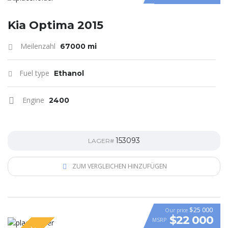
Kia Optima 2015
Meilenzahl
67000 mi
Fuel type
Ethanol
Engine
2400
153093
LAGER#
ZUM VERGLEICHEN HINZUFÜGEN
$25 000
Our price
$22 000
MSRP
VIDEO