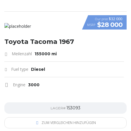
$32 000
Our price
$28 000
MSRP
Toyota Tacoma 1967
Meilenzahl
155000 mi
Fuel type
Diesel
Engine
3000
153093
LAGER#
ZUM VERGLEICHEN HINZUFÜGEN