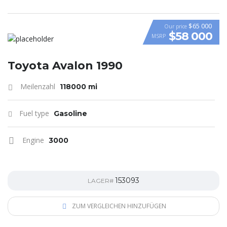
$65 000
Our price
$58 000
MSRP
VIDEO
Toyota Avalon 1990
Meilenzahl
118000 mi
Fuel type
Gasoline
Engine
3000
153093
LAGER#
ZUM VERGLEICHEN HINZUFÜGEN