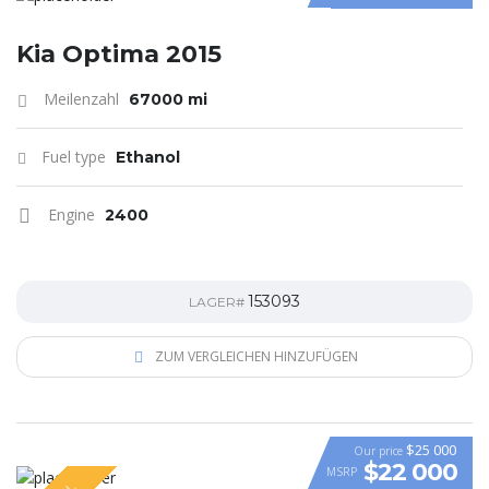
Kia Optima 2015
Meilenzahl
67000 mi
Fuel type
Ethanol
Engine
2400
153093
LAGER#
ZUM VERGLEICHEN HINZUFÜGEN
$25 000
Our price
$22 000
MSRP
VIDEO