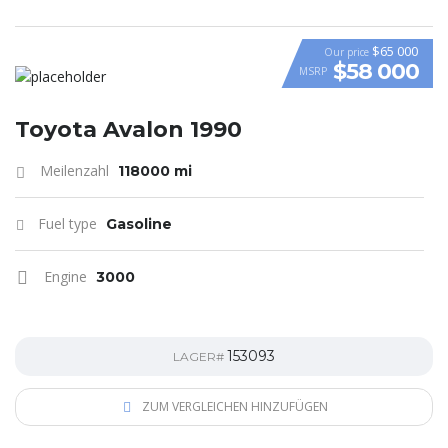
$65 000
Our price
$58 000
MSRP
VIDEO
Toyota Avalon 1990
Meilenzahl
118000 mi
Fuel type
Gasoline
Engine
3000
153093
LAGER#
ZUM VERGLEICHEN HINZUFÜGEN