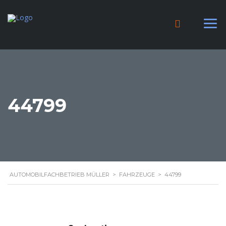
44799
AUTOMOBILFACHBETRIEB MÜLLER
>
FAHRZEUGE
>
44799