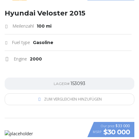
SPECIAL
Hyundai Veloster 2015
Meilenzahl
100 mi
Fuel type
Gasoline
Engine
2000
153093
LAGER#
ZUM VERGLEICHEN HINZUFÜGEN
$33 000
Our price
$30 000
MSRP
VIDEO