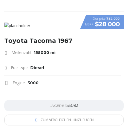
$32 000
Our price
$28 000
MSRP
Toyota Tacoma 1967
Meilenzahl
155000 mi
Fuel type
Diesel
Engine
3000
153093
LAGER#
ZUM VERGLEICHEN HINZUFÜGEN