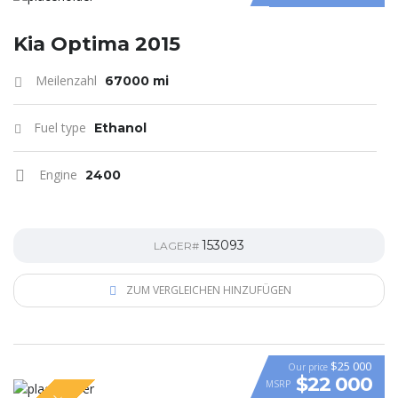
Kia Optima 2015
Meilenzahl
67000 mi
Fuel type
Ethanol
Engine
2400
153093
LAGER#
ZUM VERGLEICHEN HINZUFÜGEN
$25 000
Our price
$22 000
MSRP
VIDEO