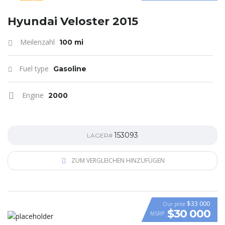
SPECIAL
Hyundai Veloster 2015
Meilenzahl
100 mi
Fuel type
Gasoline
Engine
2000
153093
LAGER#
ZUM VERGLEICHEN HINZUFÜGEN
$33 000
Our price
$30 000
MSRP
VIDEO