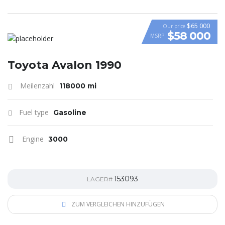
$65 000
Our price
$58 000
MSRP
VIDEO
Toyota Avalon 1990
Meilenzahl
118000 mi
Fuel type
Gasoline
Engine
3000
153093
LAGER#
ZUM VERGLEICHEN HINZUFÜGEN