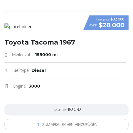
$32 000
Our price
$28 000
MSRP
Toyota Tacoma 1967
Meilenzahl
155000 mi
Fuel type
Diesel
Engine
3000
153093
LAGER#
ZUM VERGLEICHEN HINZUFÜGEN