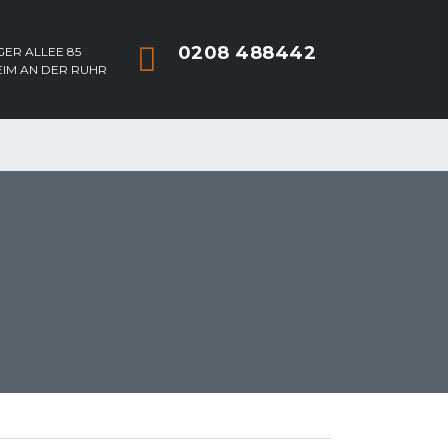
0208 488442
ER ALLEE 85
EIM AN DER RUHR