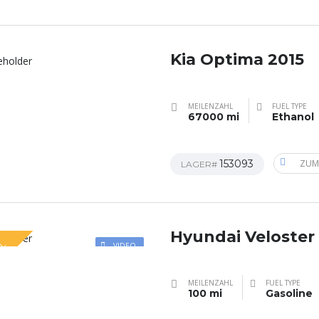
Kia Optima 2015
MEILENZAHL
FUEL TYPE
67000 mi
Ethanol
153093
ZUM
LAGER#
Hyundai Veloster
AL
VIDEO
MEILENZAHL
FUEL TYPE
100 mi
Gasoline