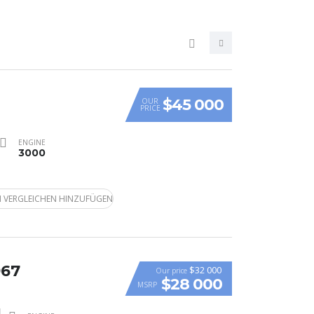
$45 000
OUR
PRICE
ENGINE
3000
 VERGLEICHEN HINZUFÜGEN
967
$32 000
Our price
$28 000
MSRP