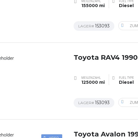
MEILENZAHL
FUEL TYPE
155000 mi
Diesel
153093
ZUM
LAGER#
Toyota RAV4 1990
MEILENZAHL
FUEL TYPE
125000 mi
Diesel
153093
ZUM
LAGER#
Toyota Avalon 19
VIDEO