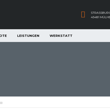
STRASSBURG
45481 MÜLH
OTE
LEISTUNGEN
WERKSTATT
00