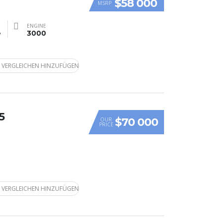
$58 000
MSRP
ENGINE
e
3000
 VERGLEICHEN HINZUFÜGEN
5
$70 000
OUR
PRICE
 VERGLEICHEN HINZUFÜGEN