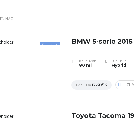
REN NACH:
BMW 5-serie 2015
VIDEO
MEILENZAHL
FUEL TYPE
80 mi
Hybrid
653093
ZUM
LAGER#
Toyota Tacoma 1