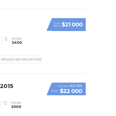
$21 000
OUR
PRICE
ENGINE
2400
 VERGLEICHEN HINZUFÜGEN
 2015
$25 000
Our price
$22 000
MSRP
ENGINE
2000