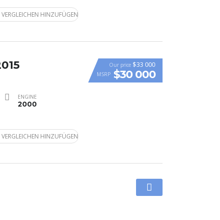
 VERGLEICHEN HINZUFÜGEN
2015
$33 000
Our price
$30 000
MSRP
ENGINE
2000
 VERGLEICHEN HINZUFÜGEN