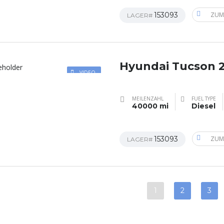
153093
ZUM
LAGER#
Hyundai Tucson 
VIDEO
MEILENZAHL
FUEL TYPE
40000 mi
Diesel
153093
ZUM
LAGER#
1
2
3