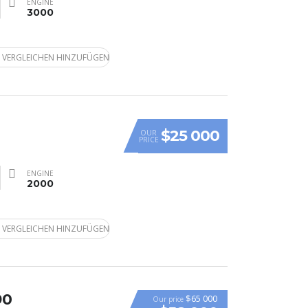
ENGINE
3000
 VERGLEICHEN HINZUFÜGEN
$25 000
OUR
PRICE
ENGINE
2000
 VERGLEICHEN HINZUFÜGEN
90
$65 000
Our price