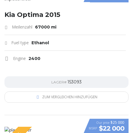
Kia Optima 2015
Meilenzahl
67000 mi
Fuel type
Ethanol
Engine
2400
153093
LAGER#
ZUM VERGLEICHEN HINZUFÜGEN
$25 000
Our price
$22 000
MSRP
VIDEO