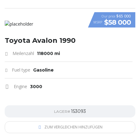
$65 000
Our price
$58 000
MSRP
VIDEO
Toyota Avalon 1990
Meilenzahl
118000 mi
Fuel type
Gasoline
Engine
3000
153093
LAGER#
ZUM VERGLEICHEN HINZUFÜGEN