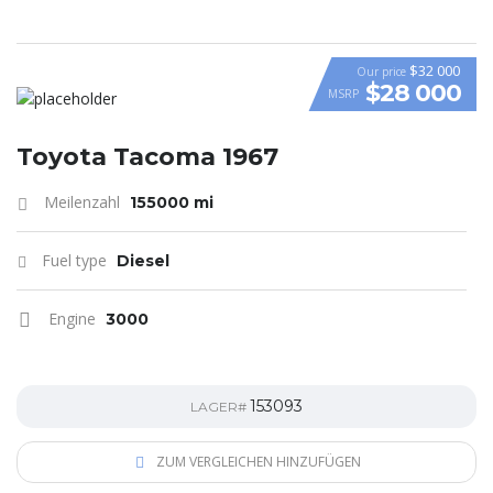
$32 000
Our price
$28 000
MSRP
Toyota Tacoma 1967
Meilenzahl
155000 mi
Fuel type
Diesel
Engine
3000
153093
LAGER#
ZUM VERGLEICHEN HINZUFÜGEN