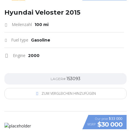
SPECIAL
Hyundai Veloster 2015
Meilenzahl
100 mi
Fuel type
Gasoline
Engine
2000
153093
LAGER#
ZUM VERGLEICHEN HINZUFÜGEN
$33 000
Our price
$30 000
MSRP
VIDEO