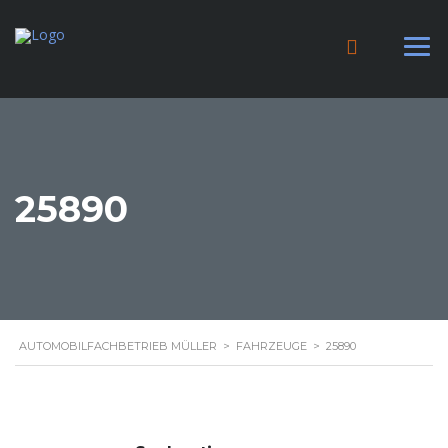
25890
AUTOMOBILFACHBETRIEB MÜLLER
>
FAHRZEUGE
>
25890