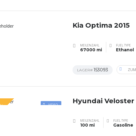
Kia Optima 2015
MEILENZAHL
FUEL TYPE
67000 mi
Ethanol
153093
ZUM
LAGER#
Hyundai Veloster
AL
VIDEO
MEILENZAHL
FUEL TYPE
100 mi
Gasoline