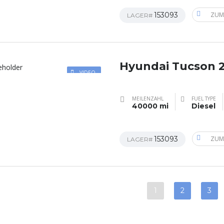
153093
ZUM
LAGER#
Hyundai Tucson 
VIDEO
MEILENZAHL
FUEL TYPE
40000 mi
Diesel
153093
ZUM
LAGER#
1
2
3