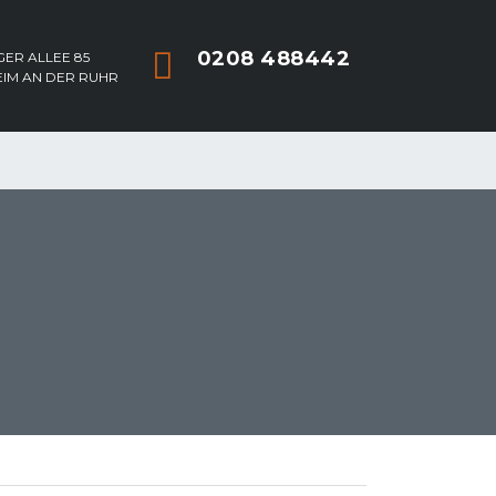
0208 488442
ER ALLEE 85
EIM AN DER RUHR