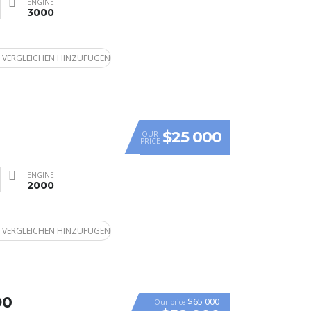
ENGINE
3000
 VERGLEICHEN HINZUFÜGEN
$25 000
OUR
PRICE
ENGINE
2000
 VERGLEICHEN HINZUFÜGEN
90
$65 000
Our price