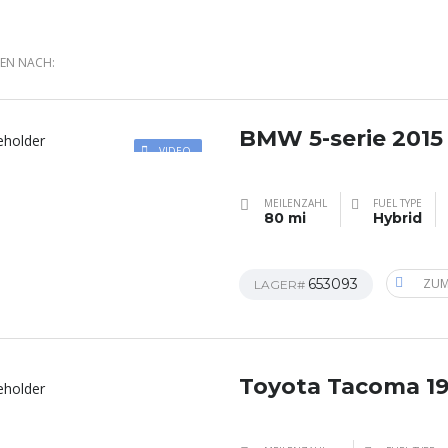
REN NACH:
BMW 5-serie 2015
VIDEO
MEILENZAHL
FUEL TYPE
80 mi
Hybrid
653093
ZUM
LAGER#
Toyota Tacoma 1