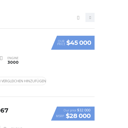
$45 000
OUR
PRICE
ENGINE
3000
 VERGLEICHEN HINZUFÜGEN
967
$32 000
Our price
$28 000
MSRP