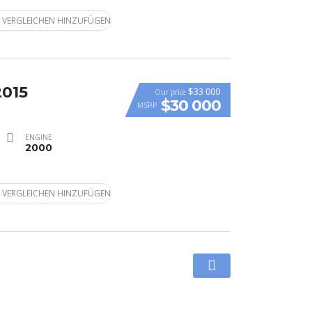
 VERGLEICHEN HINZUFÜGEN
2015
$33 000
Our price
$30 000
MSRP
ENGINE
2000
 VERGLEICHEN HINZUFÜGEN