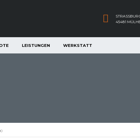
STRASSBURG
45481 MÜLH
OTE
LEISTUNGEN
WERKSTATT
90