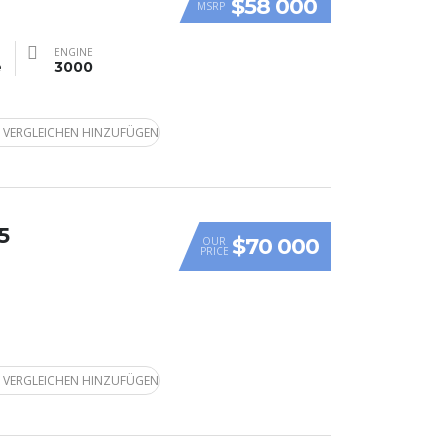
$58 000
MSRP
ENGINE
e
3000
 VERGLEICHEN HINZUFÜGEN
5
$70 000
OUR
PRICE
 VERGLEICHEN HINZUFÜGEN