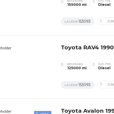
MEILENZAHL
FUEL TYPE
155000 mi
Diesel
153093
ZUM
LAGER#
Toyota RAV4 1990
MEILENZAHL
FUEL TYPE
125000 mi
Diesel
153093
ZUM
LAGER#
Toyota Avalon 19
VIDEO