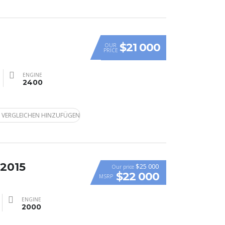
$21 000
OUR
PRICE
ENGINE
2400
 VERGLEICHEN HINZUFÜGEN
 2015
$25 000
Our price
$22 000
MSRP
ENGINE
2000