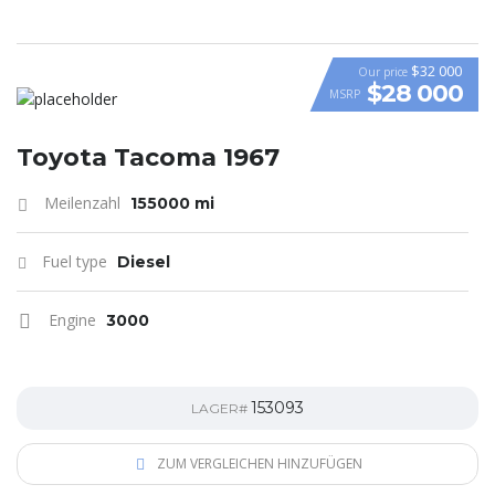
$32 000
Our price
$28 000
MSRP
Toyota Tacoma 1967
Meilenzahl
155000 mi
Fuel type
Diesel
Engine
3000
153093
LAGER#
ZUM VERGLEICHEN HINZUFÜGEN