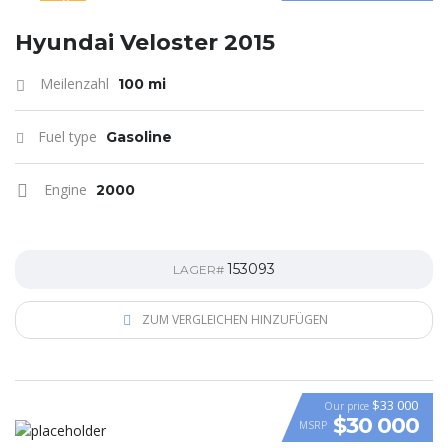
SPECIAL
Hyundai Veloster 2015
Meilenzahl
100 mi
Fuel type
Gasoline
Engine
2000
153093
LAGER#
ZUM VERGLEICHEN HINZUFÜGEN
$33 000
Our price
$30 000
MSRP
VIDEO