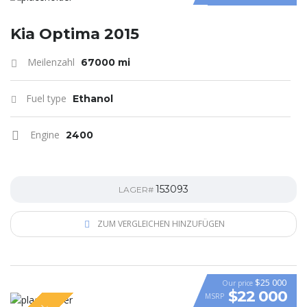
Kia Optima 2015
Meilenzahl
67000 mi
Fuel type
Ethanol
Engine
2400
153093
LAGER#
ZUM VERGLEICHEN HINZUFÜGEN
$25 000
Our price
$22 000
MSRP
VIDEO