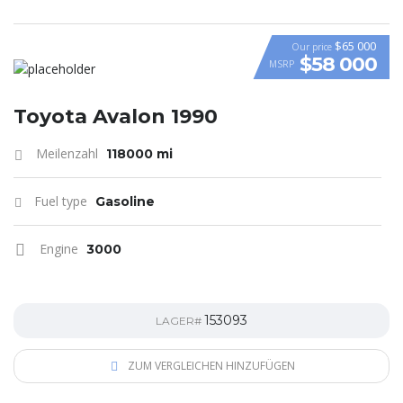
$65 000
Our price
$58 000
MSRP
VIDEO
Toyota Avalon 1990
Meilenzahl
118000 mi
Fuel type
Gasoline
Engine
3000
153093
LAGER#
ZUM VERGLEICHEN HINZUFÜGEN