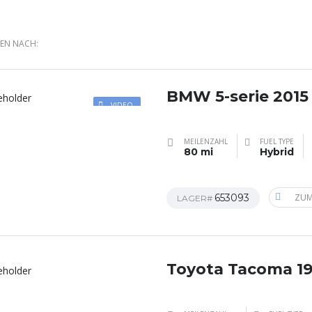
REN NACH:
BMW 5-serie 2015
VIDEO
MEILENZAHL
FUEL TYPE
80 mi
Hybrid
653093
ZUM
LAGER#
Toyota Tacoma 1