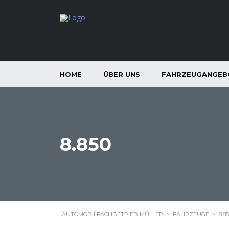
HOME
ÜBER UNS
FAHRZEUGANGEB
8.850
AUTOMOBILFACHBETRIEB MÜLLER
>
FAHRZEUGE
>
8.8