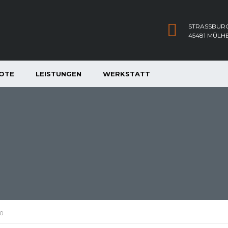
STRASSBURG
45481 MÜLH
OTE
LEISTUNGEN
WERKSTATT
50