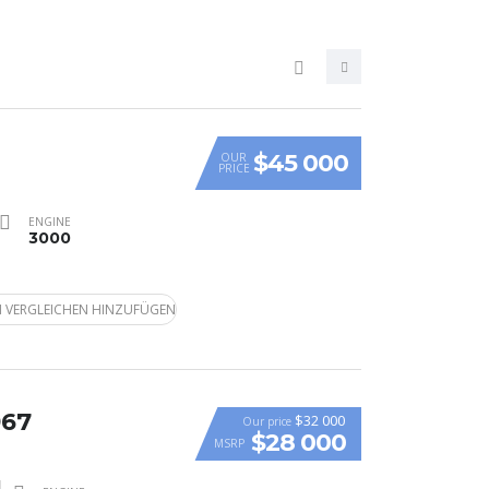
$45 000
OUR
PRICE
ENGINE
3000
 VERGLEICHEN HINZUFÜGEN
967
$32 000
Our price
$28 000
MSRP