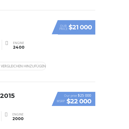
$21 000
OUR
PRICE
ENGINE
2400
 VERGLEICHEN HINZUFÜGEN
 2015
$25 000
Our price
$22 000
MSRP
ENGINE
2000