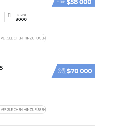
$58 000
MSRP
ENGINE
e
3000
 VERGLEICHEN HINZUFÜGEN
5
$70 000
OUR
PRICE
 VERGLEICHEN HINZUFÜGEN