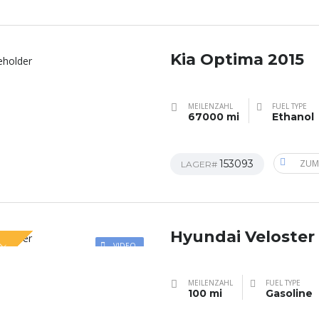
Kia Optima 2015
MEILENZAHL
FUEL TYPE
67000 mi
Ethanol
153093
ZUM
LAGER#
Hyundai Veloster
AL
VIDEO
MEILENZAHL
FUEL TYPE
100 mi
Gasoline