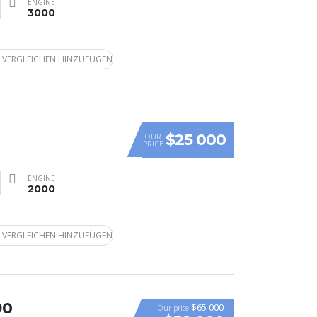
ENGINE
3000
 VERGLEICHEN HINZUFÜGEN
$25 000
OUR
PRICE
ENGINE
2000
 VERGLEICHEN HINZUFÜGEN
90
$65 000
Our price