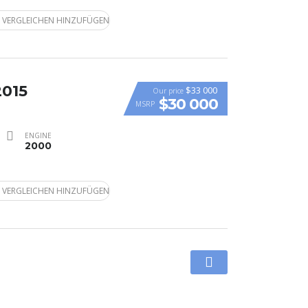
 VERGLEICHEN HINZUFÜGEN
2015
$33 000
Our price
$30 000
MSRP
ENGINE
2000
 VERGLEICHEN HINZUFÜGEN