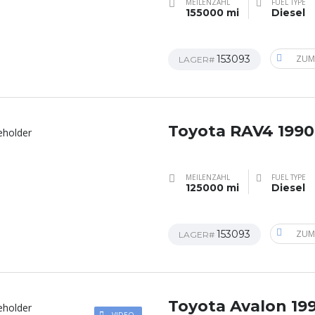
MEILENZAHL
FUEL TYPE
155000 mi
Diesel
153093
ZUM
LAGER#
Toyota RAV4 1990
MEILENZAHL
FUEL TYPE
125000 mi
Diesel
153093
ZUM
LAGER#
Toyota Avalon 19
VIDEO