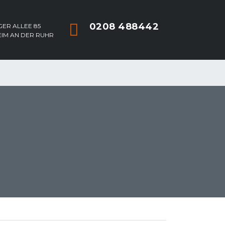
0208 488442
ER ALLEE 85
EIM AN DER RUHR