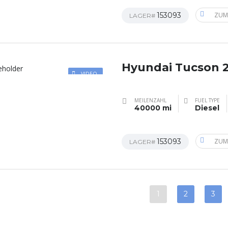
153093
ZUM
LAGER#
Hyundai Tucson 
VIDEO
MEILENZAHL
FUEL TYPE
40000 mi
Diesel
153093
ZUM
LAGER#
1
2
3