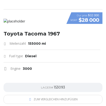
$32 000
Our price
$28 000
MSRP
Toyota Tacoma 1967
Meilenzahl
155000 mi
Fuel type
Diesel
Engine
3000
153093
LAGER#
ZUM VERGLEICHEN HINZUFÜGEN