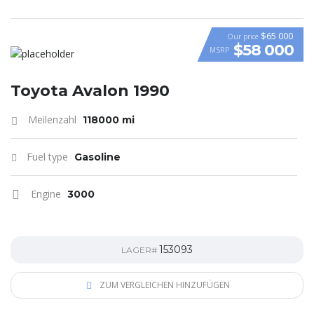
$65 000
Our price
$58 000
MSRP
VIDEO
Toyota Avalon 1990
Meilenzahl
118000 mi
Fuel type
Gasoline
Engine
3000
153093
LAGER#
ZUM VERGLEICHEN HINZUFÜGEN