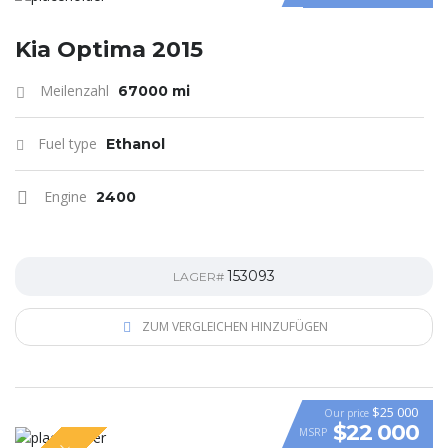
Kia Optima 2015
Meilenzahl
67000 mi
Fuel type
Ethanol
Engine
2400
153093
LAGER#
ZUM VERGLEICHEN HINZUFÜGEN
$25 000
Our price
$22 000
MSRP
VIDEO