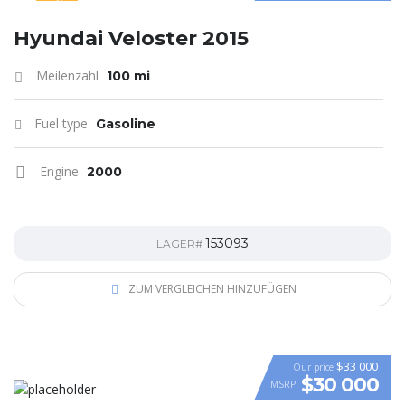
SPECIAL
Hyundai Veloster 2015
Meilenzahl
100 mi
Fuel type
Gasoline
Engine
2000
153093
LAGER#
ZUM VERGLEICHEN HINZUFÜGEN
$33 000
Our price
$30 000
MSRP
VIDEO