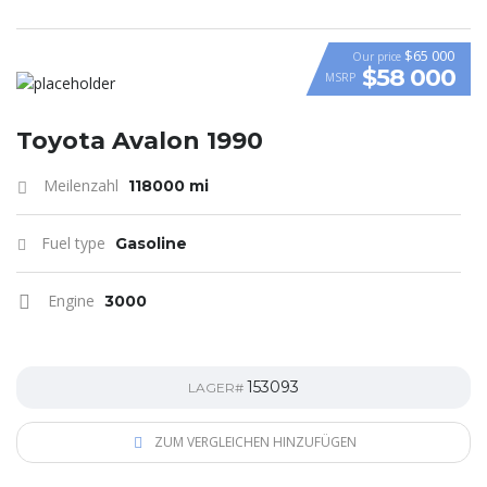
$65 000
Our price
$58 000
MSRP
VIDEO
Toyota Avalon 1990
Meilenzahl
118000 mi
Fuel type
Gasoline
Engine
3000
153093
LAGER#
ZUM VERGLEICHEN HINZUFÜGEN