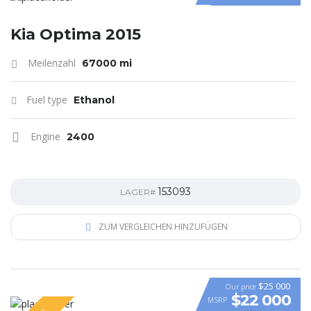
Kia Optima 2015
Meilenzahl
67000 mi
Fuel type
Ethanol
Engine
2400
153093
LAGER#
ZUM VERGLEICHEN HINZUFÜGEN
$25 000
Our price
$22 000
MSRP
VIDEO