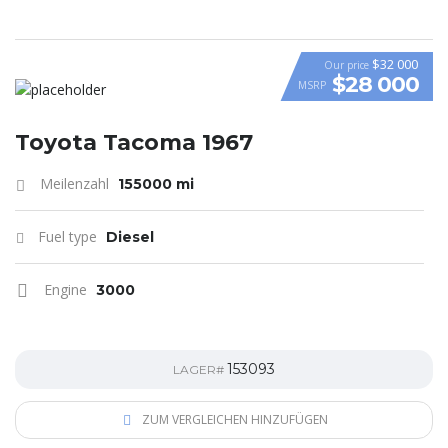
$32 000
Our price
$28 000
MSRP
Toyota Tacoma 1967
Meilenzahl
155000 mi
Fuel type
Diesel
Engine
3000
153093
LAGER#
ZUM VERGLEICHEN HINZUFÜGEN