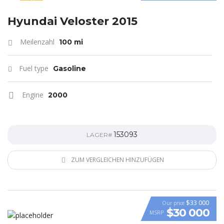
SPECIAL
Hyundai Veloster 2015
Meilenzahl
100 mi
Fuel type
Gasoline
Engine
2000
153093
LAGER#
ZUM VERGLEICHEN HINZUFÜGEN
$33 000
Our price
$30 000
MSRP
VIDEO