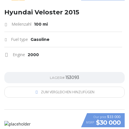
SPECIAL
Hyundai Veloster 2015
Meilenzahl
100 mi
Fuel type
Gasoline
Engine
2000
153093
LAGER#
ZUM VERGLEICHEN HINZUFÜGEN
$33 000
Our price
$30 000
MSRP
VIDEO