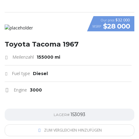
$32 000
Our price
$28 000
MSRP
Toyota Tacoma 1967
Meilenzahl
155000 mi
Fuel type
Diesel
Engine
3000
153093
LAGER#
ZUM VERGLEICHEN HINZUFÜGEN