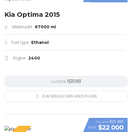
Kia Optima 2015
Meilenzahl
67000 mi
Fuel type
Ethanol
Engine
2400
153093
LAGER#
ZUM VERGLEICHEN HINZUFÜGEN
$25 000
Our price
$22 000
MSRP
VIDEO