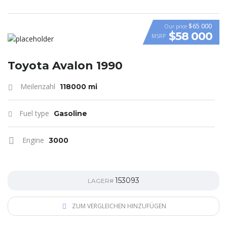
$65 000
Our price
$58 000
MSRP
VIDEO
Toyota Avalon 1990
Meilenzahl
118000 mi
Fuel type
Gasoline
Engine
3000
153093
LAGER#
ZUM VERGLEICHEN HINZUFÜGEN