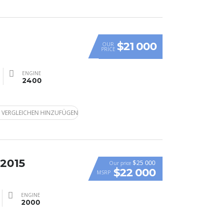
$21 000
OUR
PRICE
ENGINE
2400
 VERGLEICHEN HINZUFÜGEN
 2015
$25 000
Our price
$22 000
MSRP
ENGINE
2000