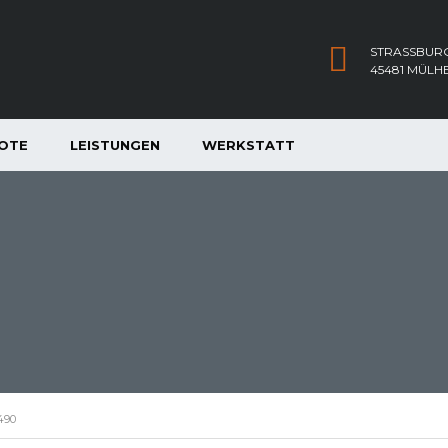
STRASSBURG
45481 MÜLH
OTE
LEISTUNGEN
WERKSTATT
490