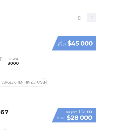
$45 000
OUR
PRICE
ENGINE
3000
 VERGLEICHEN HINZUFÜGEN
967
$32 000
Our price
$28 000
MSRP