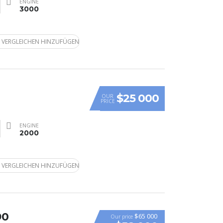
ENGINE
3000
 VERGLEICHEN HINZUFÜGEN
$25 000
OUR
PRICE
ENGINE
2000
 VERGLEICHEN HINZUFÜGEN
90
$65 000
Our price