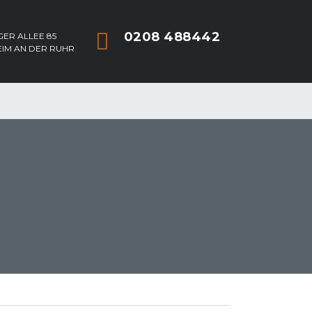
0208 488442
ER ALLEE 85
EIM AN DER RUHR