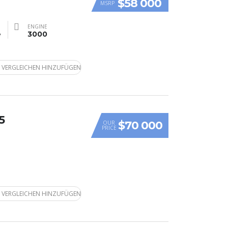
$58 000
MSRP
ENGINE
e
3000
 VERGLEICHEN HINZUFÜGEN
5
$70 000
OUR
PRICE
 VERGLEICHEN HINZUFÜGEN