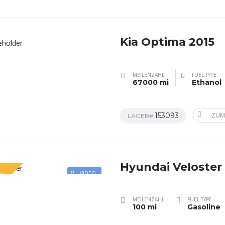
Kia Optima 2015
MEILENZAHL
FUEL TYPE
67000 mi
Ethanol
153093
ZUM
LAGER#
Hyundai Veloster
AL
VIDEO
MEILENZAHL
FUEL TYPE
100 mi
Gasoline