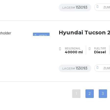
153093
ZUM
LAGER#
Hyundai Tucson 
VIDEO
MEILENZAHL
FUEL TYPE
40000 mi
Diesel
153093
ZUM
LAGER#
1
2
3