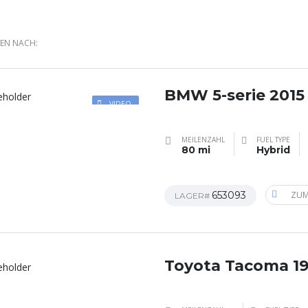
REN NACH:
BMW 5-serie 2015
VIDEO
MEILENZAHL
FUEL TYPE
80 mi
Hybrid
653093
ZUM
LAGER#
Toyota Tacoma 1