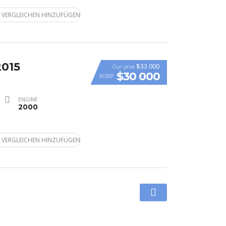
 VERGLEICHEN HINZUFÜGEN
2015
$33 000
Our price
$30 000
MSRP
ENGINE
2000
 VERGLEICHEN HINZUFÜGEN