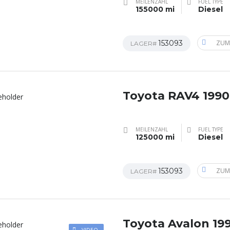
MEILENZAHL
FUEL TYPE
155000 mi
Diesel
153093
ZUM
LAGER#
Toyota RAV4 1990
MEILENZAHL
FUEL TYPE
125000 mi
Diesel
153093
ZUM
LAGER#
Toyota Avalon 19
VIDEO