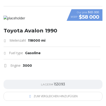
$65 000
Our price
$58 000
MSRP
VIDEO
Toyota Avalon 1990
Meilenzahl
118000 mi
Fuel type
Gasoline
Engine
3000
153093
LAGER#
ZUM VERGLEICHEN HINZUFÜGEN