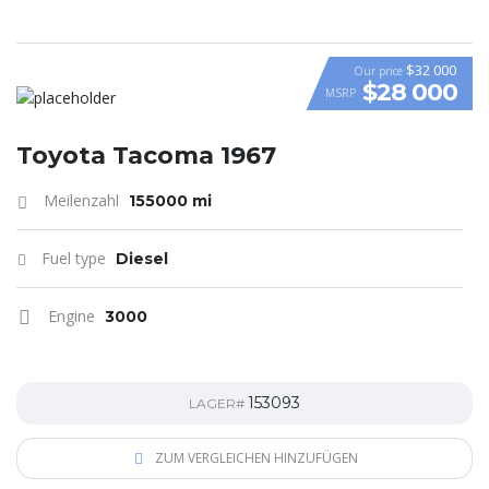
$32 000
Our price
$28 000
MSRP
Toyota Tacoma 1967
Meilenzahl
155000 mi
Fuel type
Diesel
Engine
3000
153093
LAGER#
ZUM VERGLEICHEN HINZUFÜGEN