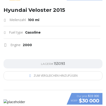
SPECIAL
Hyundai Veloster 2015
Meilenzahl
100 mi
Fuel type
Gasoline
Engine
2000
153093
LAGER#
ZUM VERGLEICHEN HINZUFÜGEN
$33 000
Our price
$30 000
MSRP
VIDEO