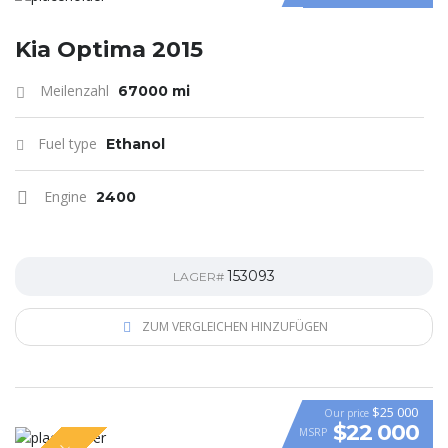
Kia Optima 2015
Meilenzahl
67000 mi
Fuel type
Ethanol
Engine
2400
153093
LAGER#
ZUM VERGLEICHEN HINZUFÜGEN
$25 000
Our price
$22 000
MSRP
VIDEO