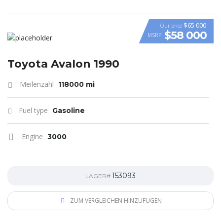
$65 000
Our price
$58 000
MSRP
VIDEO
Toyota Avalon 1990
Meilenzahl
118000 mi
Fuel type
Gasoline
Engine
3000
153093
LAGER#
ZUM VERGLEICHEN HINZUFÜGEN