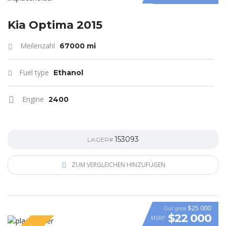
Kia Optima 2015
Meilenzahl
67000 mi
Fuel type
Ethanol
Engine
2400
153093
LAGER#
ZUM VERGLEICHEN HINZUFÜGEN
$25 000
Our price
$22 000
MSRP
VIDEO