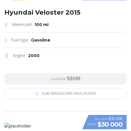
SPECIAL
Hyundai Veloster 2015
Meilenzahl
100 mi
Fuel type
Gasoline
Engine
2000
153093
LAGER#
ZUM VERGLEICHEN HINZUFÜGEN
$33 000
Our price
$30 000
MSRP
VIDEO