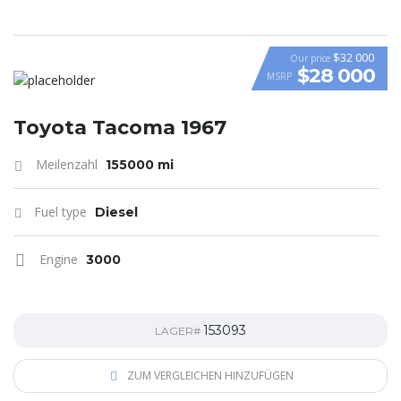
$32 000
Our price
$28 000
MSRP
Toyota Tacoma 1967
Meilenzahl
155000 mi
Fuel type
Diesel
Engine
3000
153093
LAGER#
ZUM VERGLEICHEN HINZUFÜGEN