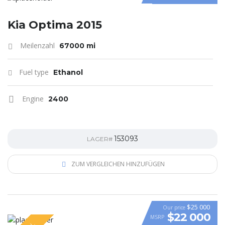
Kia Optima 2015
Meilenzahl
67000 mi
Fuel type
Ethanol
Engine
2400
153093
LAGER#
ZUM VERGLEICHEN HINZUFÜGEN
$25 000
Our price
$22 000
MSRP
VIDEO