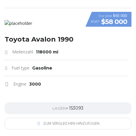
$65 000
Our price
$58 000
MSRP
VIDEO
Toyota Avalon 1990
Meilenzahl
118000 mi
Fuel type
Gasoline
Engine
3000
153093
LAGER#
ZUM VERGLEICHEN HINZUFÜGEN