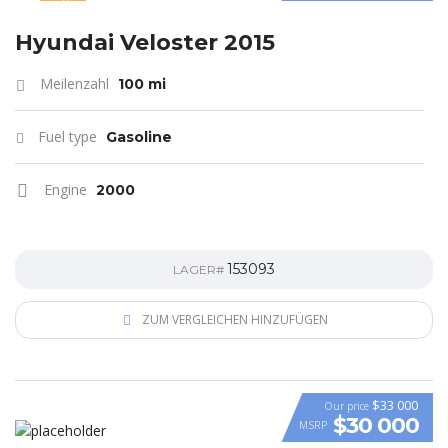
SPECIAL
Hyundai Veloster 2015
Meilenzahl
100 mi
Fuel type
Gasoline
Engine
2000
153093
LAGER#
ZUM VERGLEICHEN HINZUFÜGEN
$33 000
Our price
$30 000
MSRP
VIDEO