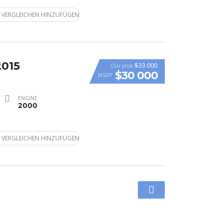
 VERGLEICHEN HINZUFÜGEN
2015
$33 000
Our price
$30 000
MSRP
ENGINE
2000
 VERGLEICHEN HINZUFÜGEN