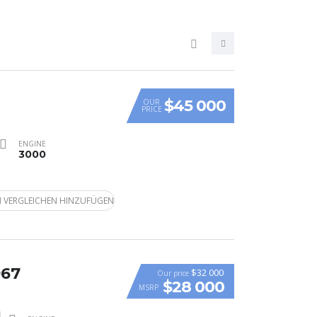
$45 000
OUR
PRICE
ENGINE
3000
 VERGLEICHEN HINZUFÜGEN
967
$32 000
Our price
$28 000
MSRP