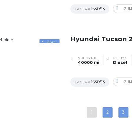
153093
ZUM
LAGER#
Hyundai Tucson 
VIDEO
MEILENZAHL
FUEL TYPE
40000 mi
Diesel
153093
ZUM
LAGER#
1
2
3