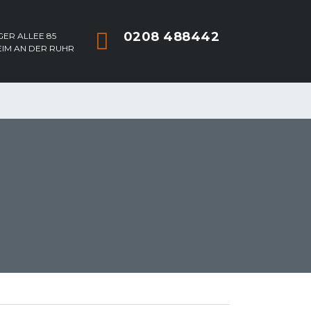
0208 488442
ER ALLEE 85
EIM AN DER RUHR