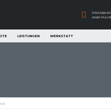
STRASSBURG
45481 MÜLH
OTE
LEISTUNGEN
WERKSTATT
8-05