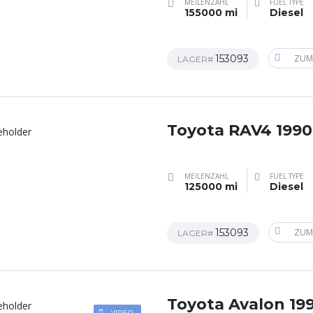
MEILENZAHL
FUEL TYPE
155000 mi
Diesel
153093
ZUM
LAGER#
Toyota RAV4 1990
MEILENZAHL
FUEL TYPE
125000 mi
Diesel
153093
ZUM
LAGER#
Toyota Avalon 19
VIDEO