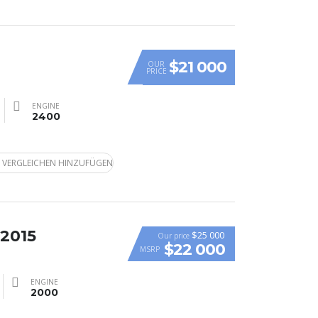
$21 000
OUR
PRICE
ENGINE
2400
 VERGLEICHEN HINZUFÜGEN
 2015
$25 000
Our price
$22 000
MSRP
ENGINE
2000