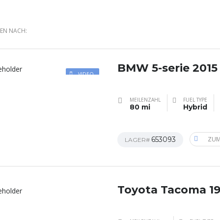
REN NACH:
BMW 5-serie 2015
VIDEO
MEILENZAHL
FUEL TYPE
80 mi
Hybrid
653093
ZUM
LAGER#
Toyota Tacoma 1