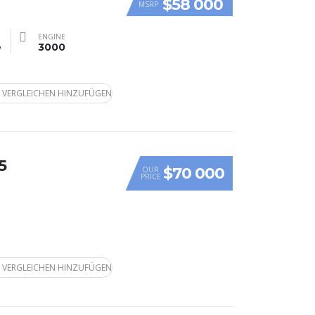
$58 000
MSRP
ENGINE
e
3000
 VERGLEICHEN HINZUFÜGEN
5
$70 000
OUR
PRICE
 VERGLEICHEN HINZUFÜGEN