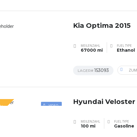
Kia Optima 2015
MEILENZAHL
FUEL TYPE
67000 mi
Ethanol
153093
ZUM
LAGER#
Hyundai Veloster
AL
VIDEO
MEILENZAHL
FUEL TYPE
100 mi
Gasoline