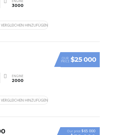
ENGINE
3000
 VERGLEICHEN HINZUFÜGEN
$25 000
OUR
PRICE
ENGINE
2000
 VERGLEICHEN HINZUFÜGEN
90
$65 000
Our price