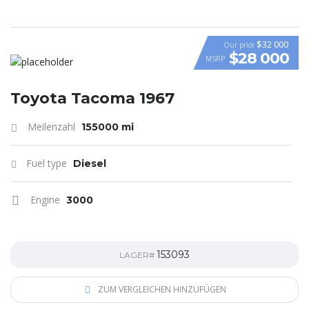
$32 000
Our price
$28 000
MSRP
Toyota Tacoma 1967
Meilenzahl
155000 mi
Fuel type
Diesel
Engine
3000
153093
LAGER#
ZUM VERGLEICHEN HINZUFÜGEN