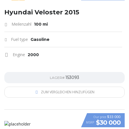
SPECIAL
Hyundai Veloster 2015
Meilenzahl
100 mi
Fuel type
Gasoline
Engine
2000
153093
LAGER#
ZUM VERGLEICHEN HINZUFÜGEN
$33 000
Our price
$30 000
MSRP
VIDEO