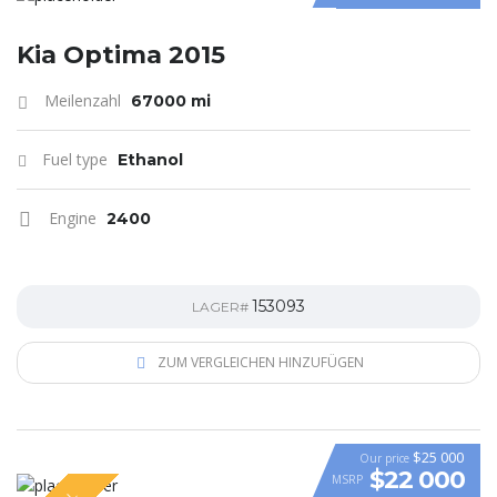
Kia Optima 2015
Meilenzahl
67000 mi
Fuel type
Ethanol
Engine
2400
153093
LAGER#
ZUM VERGLEICHEN HINZUFÜGEN
$25 000
Our price
$22 000
MSRP
VIDEO