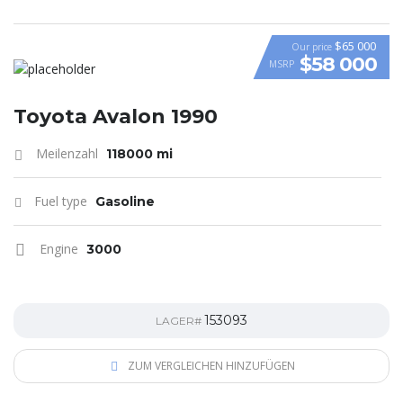
$65 000
Our price
$58 000
MSRP
VIDEO
Toyota Avalon 1990
Meilenzahl
118000 mi
Fuel type
Gasoline
Engine
3000
153093
LAGER#
ZUM VERGLEICHEN HINZUFÜGEN