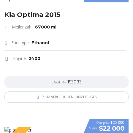
Kia Optima 2015
Meilenzahl
67000 mi
Fuel type
Ethanol
Engine
2400
153093
LAGER#
ZUM VERGLEICHEN HINZUFÜGEN
$25 000
Our price
$22 000
MSRP
VIDEO