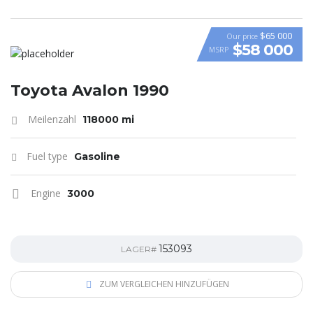
$65 000
Our price
$58 000
MSRP
VIDEO
Toyota Avalon 1990
Meilenzahl
118000 mi
Fuel type
Gasoline
Engine
3000
153093
LAGER#
ZUM VERGLEICHEN HINZUFÜGEN