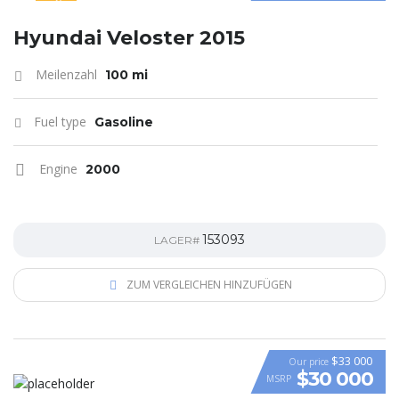
SPECIAL
Hyundai Veloster 2015
Meilenzahl
100 mi
Fuel type
Gasoline
Engine
2000
153093
LAGER#
ZUM VERGLEICHEN HINZUFÜGEN
$33 000
Our price
$30 000
MSRP
VIDEO