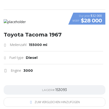
$32 000
Our price
$28 000
MSRP
Toyota Tacoma 1967
Meilenzahl
155000 mi
Fuel type
Diesel
Engine
3000
153093
LAGER#
ZUM VERGLEICHEN HINZUFÜGEN