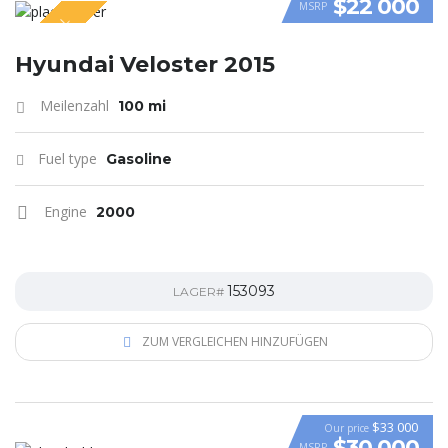
$22 000
MSRP
SPECIAL
VIDEO
Hyundai Veloster 2015
Meilenzahl
100 mi
Fuel type
Gasoline
Engine
2000
153093
LAGER#
ZUM VERGLEICHEN HINZUFÜGEN
$33 000
Our price
$30 000
MSRP