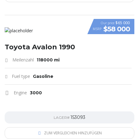
$65 000
Our price
$58 000
MSRP
VIDEO
Toyota Avalon 1990
Meilenzahl
118000 mi
Fuel type
Gasoline
Engine
3000
153093
LAGER#
ZUM VERGLEICHEN HINZUFÜGEN