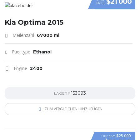
$21 000
PRICE
Kia Optima 2015
Meilenzahl
67000 mi
Fuel type
Ethanol
Engine
2400
153093
LAGER#
ZUM VERGLEICHEN HINZUFÜGEN
$25 000
Our price