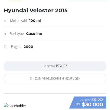
SPECIAL
Hyundai Veloster 2015
Meilenzahl
100 mi
Fuel type
Gasoline
Engine
2000
153093
LAGER#
ZUM VERGLEICHEN HINZUFÜGEN
$33 000
Our price
$30 000
MSRP
VIDEO