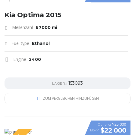
Kia Optima 2015
Meilenzahl
67000 mi
Fuel type
Ethanol
Engine
2400
153093
LAGER#
ZUM VERGLEICHEN HINZUFÜGEN
$25 000
Our price
$22 000
MSRP
VIDEO