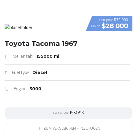
$32 000
Our price
$28 000
MSRP
Toyota Tacoma 1967
Meilenzahl
155000 mi
Fuel type
Diesel
Engine
3000
153093
LAGER#
ZUM VERGLEICHEN HINZUFÜGEN