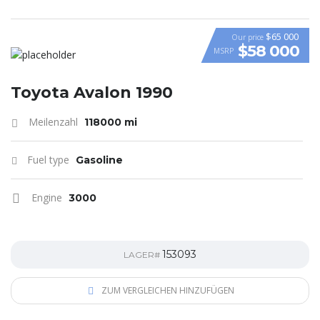
$65 000
Our price
$58 000
MSRP
VIDEO
Toyota Avalon 1990
Meilenzahl
118000 mi
Fuel type
Gasoline
Engine
3000
153093
LAGER#
ZUM VERGLEICHEN HINZUFÜGEN