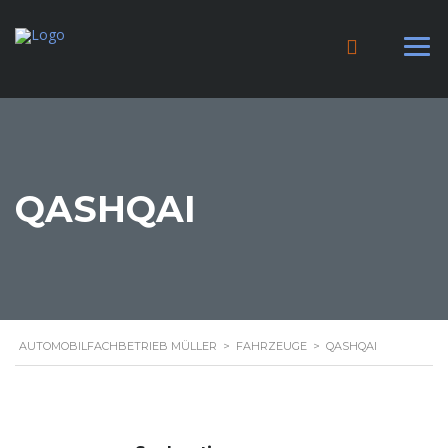
QASHQAI
AUTOMOBILFACHBETRIEB MÜLLER
>
FAHRZEUGE
>
QASHQAI