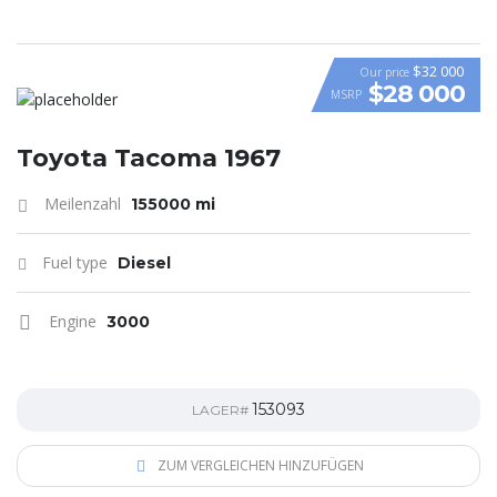
$32 000
Our price
$28 000
MSRP
Toyota Tacoma 1967
Meilenzahl
155000 mi
Fuel type
Diesel
Engine
3000
153093
LAGER#
ZUM VERGLEICHEN HINZUFÜGEN