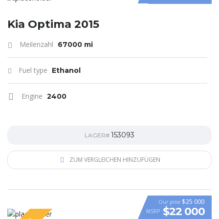
Kia Optima 2015
Meilenzahl
67000 mi
Fuel type
Ethanol
Engine
2400
153093
LAGER#
ZUM VERGLEICHEN HINZUFÜGEN
$25 000
Our price
$22 000
MSRP
VIDEO