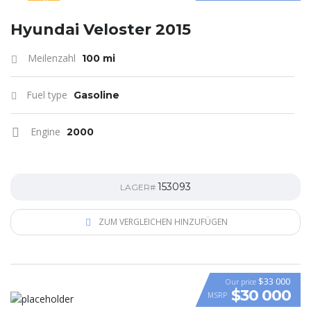
SPECIAL
Hyundai Veloster 2015
Meilenzahl
100 mi
Fuel type
Gasoline
Engine
2000
153093
LAGER#
ZUM VERGLEICHEN HINZUFÜGEN
$33 000
Our price
$30 000
MSRP
VIDEO