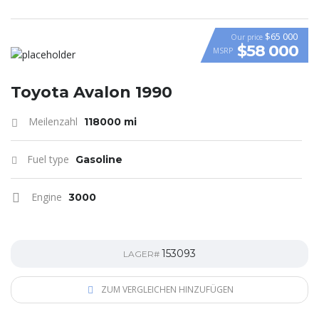
$65 000
Our price
$58 000
MSRP
VIDEO
Toyota Avalon 1990
Meilenzahl
118000 mi
Fuel type
Gasoline
Engine
3000
153093
LAGER#
ZUM VERGLEICHEN HINZUFÜGEN