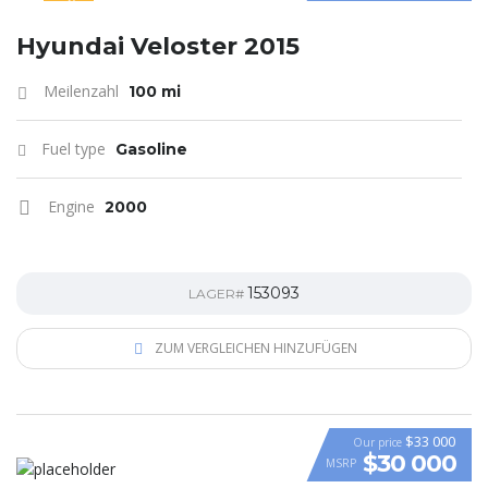
SPECIAL
Hyundai Veloster 2015
Meilenzahl
100 mi
Fuel type
Gasoline
Engine
2000
153093
LAGER#
ZUM VERGLEICHEN HINZUFÜGEN
$33 000
Our price
$30 000
MSRP
VIDEO