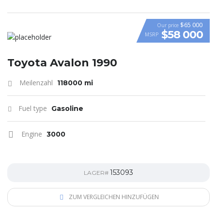
$65 000
Our price
$58 000
MSRP
VIDEO
Toyota Avalon 1990
Meilenzahl
118000 mi
Fuel type
Gasoline
Engine
3000
153093
LAGER#
ZUM VERGLEICHEN HINZUFÜGEN