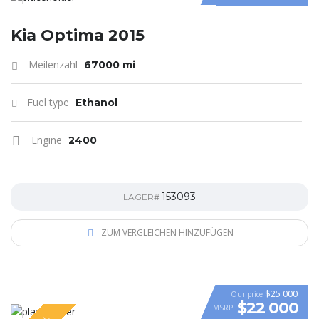
Kia Optima 2015
Meilenzahl
67000 mi
Fuel type
Ethanol
Engine
2400
153093
LAGER#
ZUM VERGLEICHEN HINZUFÜGEN
$25 000
Our price
$22 000
MSRP
VIDEO