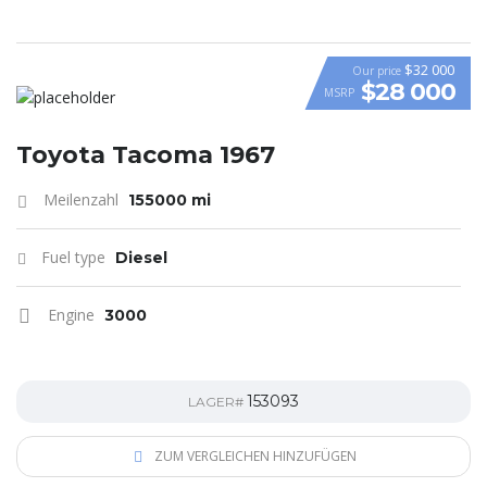
$32 000
Our price
$28 000
MSRP
Toyota Tacoma 1967
Meilenzahl
155000 mi
Fuel type
Diesel
Engine
3000
153093
LAGER#
ZUM VERGLEICHEN HINZUFÜGEN