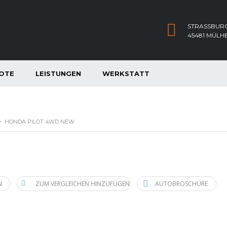
STRASSBURG
45481 MÜLH
OTE
LEISTUNGEN
WERKSTATT
>
HONDA PILOT 4WD NEW
N
ZUM VERGLEICHEN HINZUFÜGEN
AUTOBROSCHÜRE