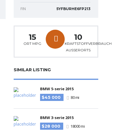
FIN
5YFBURHE6FP213
15
10
ORT MPG
KRAFTSTOFFVERBRAUCH
AUSSERORTS
SIMILAR LISTING
BMW 5-serie 2015
$45 000
80 mi
BMW 3-serie 2015
$28 000
18000 mi