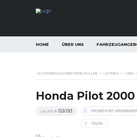
HOME
ÜBER UNS
FAHRZEUGANGEB
AUTOMOBILFACHBETRIEB MÜLLER
>
LISTINGS
>
USED
Honda Pilot 2000
153093
PROBEFAHRT VEREINBARE
LAGER #
TEILEN: