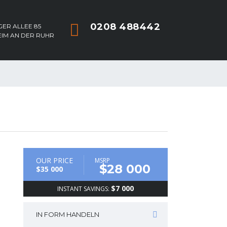
0208 488442
ER ALLEE 85
EIM AN DER RUHR
OUR PRICE
MSRP
$28 000
$35 000
$7 000
INSTANT SAVINGS:
IN FORM HANDELN