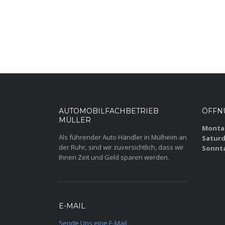
AUTOMOBILFACHBETRIEB
ÖFFN
MÜLLER
Montag
Als führender Auto Händler in Mülheim an
Saturd
der Ruhr, sind wir zuversichtlich, dass wir
Sonnt
Ihnen Zeit und Geld sparen werden.
E-MAIL
Sende Uns eine E-Mail