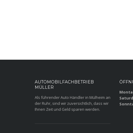
AUTOMOBILFACHBETRIEB
ÖFFN
MÜLLER
Montag
Als führender Auto Händler in Mülheim an
Saturd
der Ruhr, sind wir zuversichtlich, dass wir
Sonnt
Ihnen Zeit und Geld sparen werden.