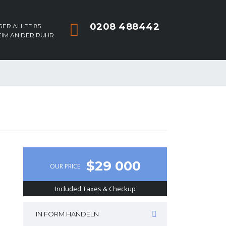
0208 488442
ER ALLEE 85
EIM AN DER RUHR
$29 000
OUR PRICE
Included Taxes & Checkup
IN FORM HANDELN