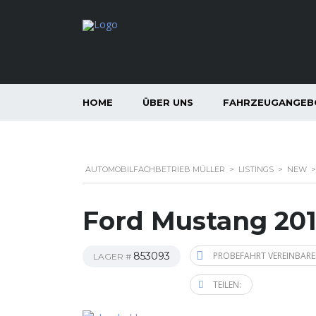
HOME
ÜBER UNS
FAHRZEUGANGEB
AUTOMOBILFACHBETRIEB MÜLLER
>
LISTINGS
>
NEW
Ford Mustang 20
853093
PROBEFAHRT VEREINBAR
LAGER #
TEILEN: