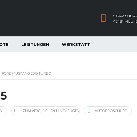
STRASSBURG
45481 MÜLH
OTE
LEISTUNGEN
WERKSTATT
>
FORD MUSTANG 2016 TURBO
15
EN
ZUM VERGLEICHEN HINZUFÜGEN
AUTOBROSCHÜRE