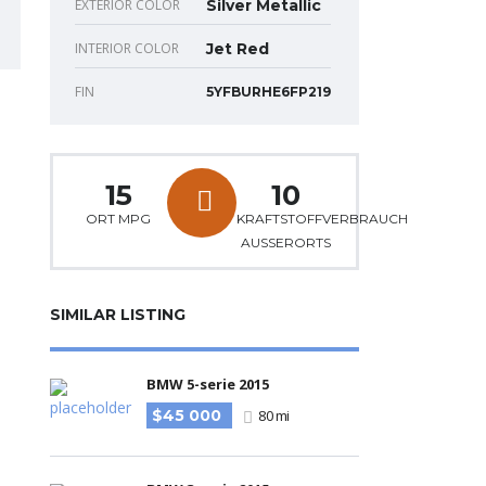
EXTERIOR COLOR
Silver Metallic
INTERIOR COLOR
Jet Red
FIN
5YFBURHE6FP219
15
10
ORT MPG
KRAFTSTOFFVERBRAUCH
AUSSERORTS
SIMILAR LISTING
BMW 5-serie 2015
$45 000
80 mi