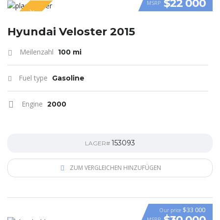
$22 000
MSRP
SPECIAL
VIDEO
Hyundai Veloster 2015
Meilenzahl
100 mi
Fuel type
Gasoline
Engine
2000
153093
LAGER#
ZUM VERGLEICHEN HINZUFÜGEN
$33 000
Our price
$30 000
MSRP