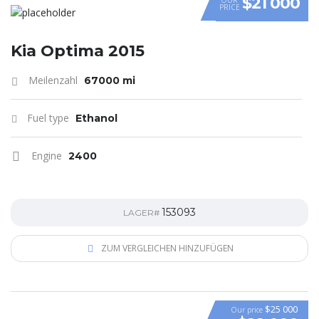
$21 000
PRICE
Kia Optima 2015
Meilenzahl
67000 mi
Fuel type
Ethanol
Engine
2400
153093
LAGER#
ZUM VERGLEICHEN HINZUFÜGEN
$25 000
Our price