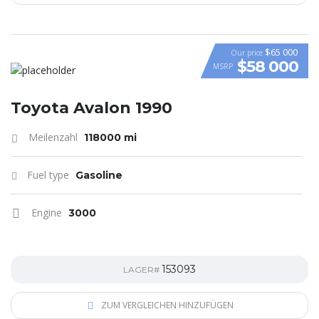
$65 000
Our price
$58 000
MSRP
VIDEO
Toyota Avalon 1990
Meilenzahl
118000 mi
Fuel type
Gasoline
Engine
3000
153093
LAGER#
ZUM VERGLEICHEN HINZUFÜGEN