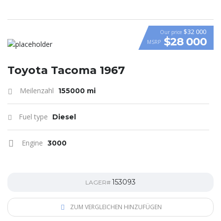
$32 000
Our price
$28 000
MSRP
Toyota Tacoma 1967
Meilenzahl
155000 mi
Fuel type
Diesel
Engine
3000
153093
LAGER#
ZUM VERGLEICHEN HINZUFÜGEN