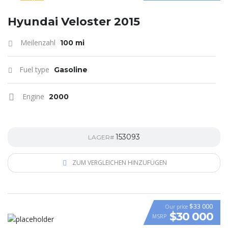
SPECIAL
Hyundai Veloster 2015
Meilenzahl
100 mi
Fuel type
Gasoline
Engine
2000
153093
LAGER#
ZUM VERGLEICHEN HINZUFÜGEN
$33 000
Our price
$30 000
MSRP
VIDEO