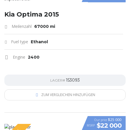
Kia Optima 2015
Meilenzahl
67000 mi
Fuel type
Ethanol
Engine
2400
153093
LAGER#
ZUM VERGLEICHEN HINZUFÜGEN
$25 000
Our price
$22 000
MSRP
VIDEO