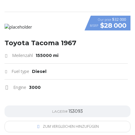
$32 000
Our price
$28 000
MSRP
Toyota Tacoma 1967
Meilenzahl
155000 mi
Fuel type
Diesel
Engine
3000
153093
LAGER#
ZUM VERGLEICHEN HINZUFÜGEN