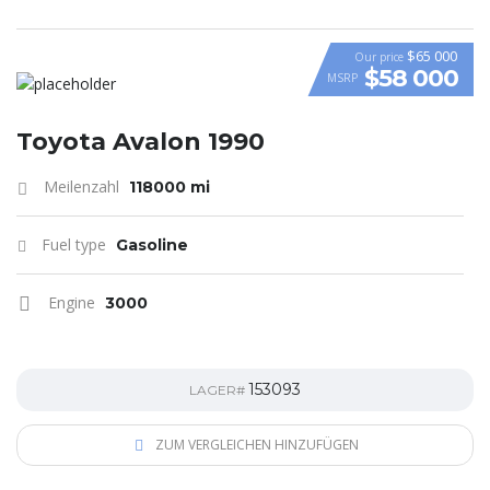
$65 000
Our price
$58 000
MSRP
VIDEO
Toyota Avalon 1990
Meilenzahl
118000 mi
Fuel type
Gasoline
Engine
3000
153093
LAGER#
ZUM VERGLEICHEN HINZUFÜGEN