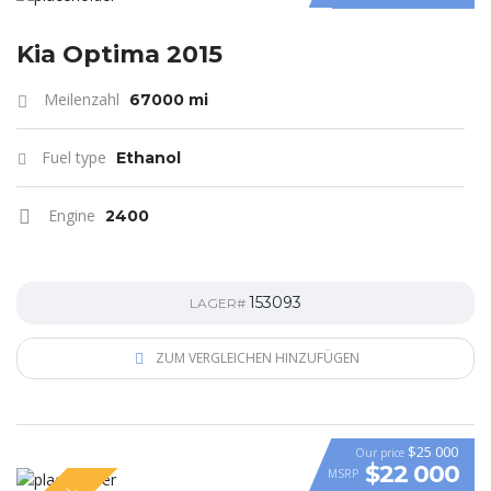
Kia Optima 2015
Meilenzahl
67000 mi
Fuel type
Ethanol
Engine
2400
153093
LAGER#
ZUM VERGLEICHEN HINZUFÜGEN
$25 000
Our price
$22 000
MSRP
VIDEO