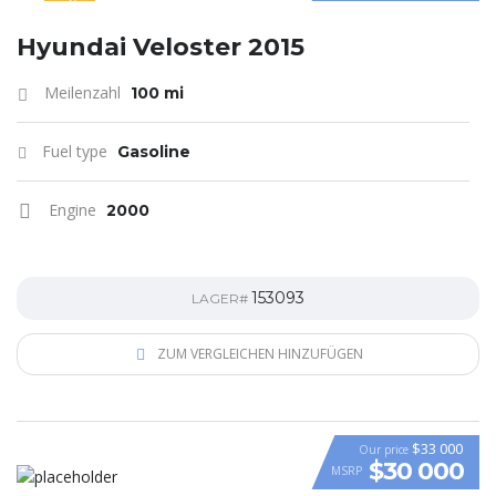
SPECIAL
Hyundai Veloster 2015
Meilenzahl
100 mi
Fuel type
Gasoline
Engine
2000
153093
LAGER#
ZUM VERGLEICHEN HINZUFÜGEN
$33 000
Our price
$30 000
MSRP
VIDEO