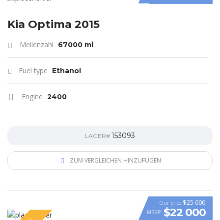
Kia Optima 2015
Meilenzahl
67000 mi
Fuel type
Ethanol
Engine
2400
153093
LAGER#
ZUM VERGLEICHEN HINZUFÜGEN
$25 000
Our price
$22 000
MSRP
VIDEO