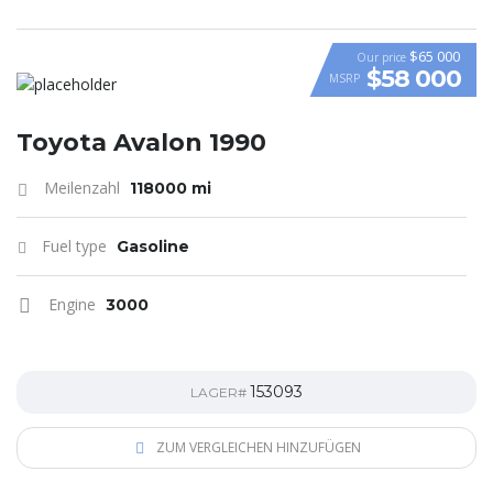
$65 000
Our price
$58 000
MSRP
VIDEO
Toyota Avalon 1990
Meilenzahl
118000 mi
Fuel type
Gasoline
Engine
3000
153093
LAGER#
ZUM VERGLEICHEN HINZUFÜGEN