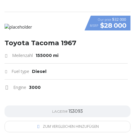
$32 000
Our price
$28 000
MSRP
Toyota Tacoma 1967
Meilenzahl
155000 mi
Fuel type
Diesel
Engine
3000
153093
LAGER#
ZUM VERGLEICHEN HINZUFÜGEN