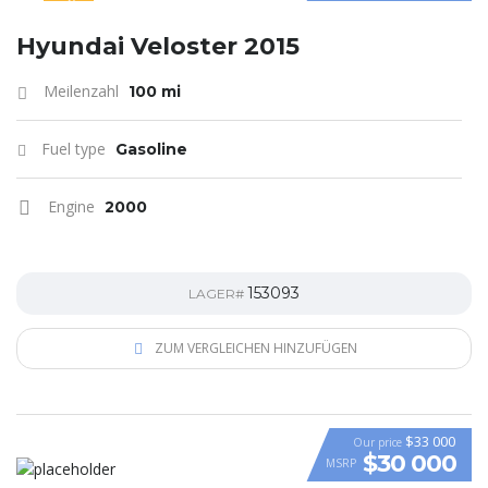
SPECIAL
Hyundai Veloster 2015
Meilenzahl
100 mi
Fuel type
Gasoline
Engine
2000
153093
LAGER#
ZUM VERGLEICHEN HINZUFÜGEN
$33 000
Our price
$30 000
MSRP
VIDEO