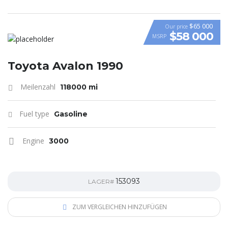
$65 000
Our price
$58 000
MSRP
VIDEO
Toyota Avalon 1990
Meilenzahl
118000 mi
Fuel type
Gasoline
Engine
3000
153093
LAGER#
ZUM VERGLEICHEN HINZUFÜGEN