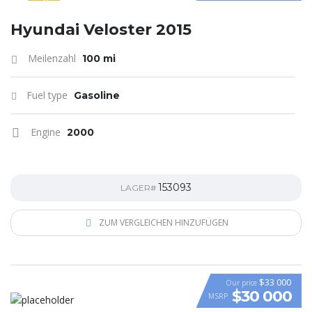
SPECIAL
Hyundai Veloster 2015
Meilenzahl
100 mi
Fuel type
Gasoline
Engine
2000
153093
LAGER#
ZUM VERGLEICHEN HINZUFÜGEN
$33 000
Our price
$30 000
MSRP
VIDEO