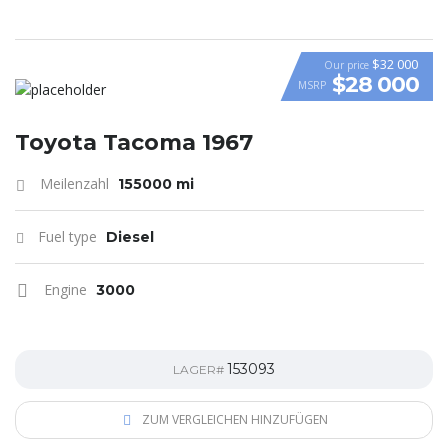
$32 000
Our price
$28 000
MSRP
Toyota Tacoma 1967
Meilenzahl
155000 mi
Fuel type
Diesel
Engine
3000
153093
LAGER#
ZUM VERGLEICHEN HINZUFÜGEN