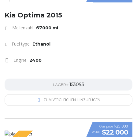
Kia Optima 2015
Meilenzahl
67000 mi
Fuel type
Ethanol
Engine
2400
153093
LAGER#
ZUM VERGLEICHEN HINZUFÜGEN
$25 000
Our price
$22 000
MSRP
VIDEO