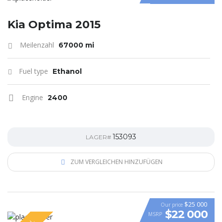
Kia Optima 2015
Meilenzahl
67000 mi
Fuel type
Ethanol
Engine
2400
153093
LAGER#
ZUM VERGLEICHEN HINZUFÜGEN
$25 000
Our price
$22 000
MSRP
VIDEO