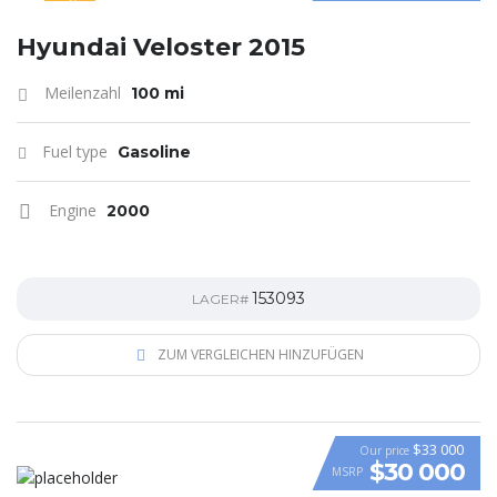
SPECIAL
Hyundai Veloster 2015
Meilenzahl
100 mi
Fuel type
Gasoline
Engine
2000
153093
LAGER#
ZUM VERGLEICHEN HINZUFÜGEN
$33 000
Our price
$30 000
MSRP
VIDEO