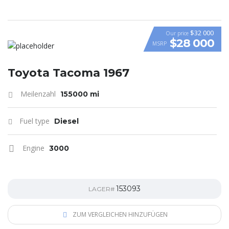
$32 000
Our price
$28 000
MSRP
Toyota Tacoma 1967
Meilenzahl
155000 mi
Fuel type
Diesel
Engine
3000
153093
LAGER#
ZUM VERGLEICHEN HINZUFÜGEN