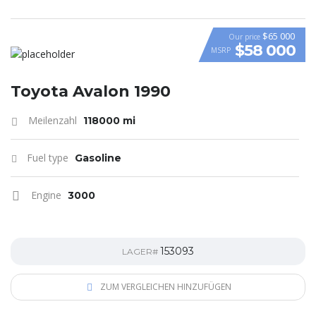
$65 000
Our price
$58 000
MSRP
VIDEO
Toyota Avalon 1990
Meilenzahl
118000 mi
Fuel type
Gasoline
Engine
3000
153093
LAGER#
ZUM VERGLEICHEN HINZUFÜGEN