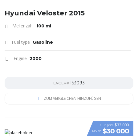
SPECIAL
Hyundai Veloster 2015
Meilenzahl
100 mi
Fuel type
Gasoline
Engine
2000
153093
LAGER#
ZUM VERGLEICHEN HINZUFÜGEN
$33 000
Our price
$30 000
MSRP
VIDEO