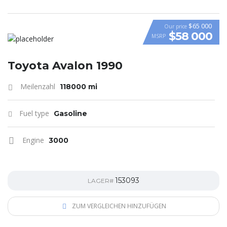
$65 000
Our price
$58 000
MSRP
VIDEO
Toyota Avalon 1990
Meilenzahl
118000 mi
Fuel type
Gasoline
Engine
3000
153093
LAGER#
ZUM VERGLEICHEN HINZUFÜGEN