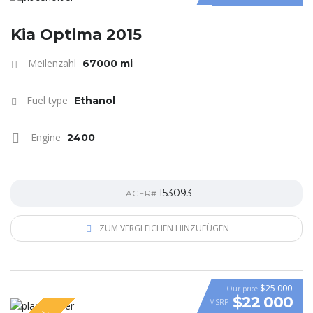
Kia Optima 2015
Meilenzahl
67000 mi
Fuel type
Ethanol
Engine
2400
153093
LAGER#
ZUM VERGLEICHEN HINZUFÜGEN
$25 000
Our price
$22 000
MSRP
VIDEO