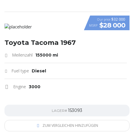
$32 000
Our price
$28 000
MSRP
Toyota Tacoma 1967
Meilenzahl
155000 mi
Fuel type
Diesel
Engine
3000
153093
LAGER#
ZUM VERGLEICHEN HINZUFÜGEN