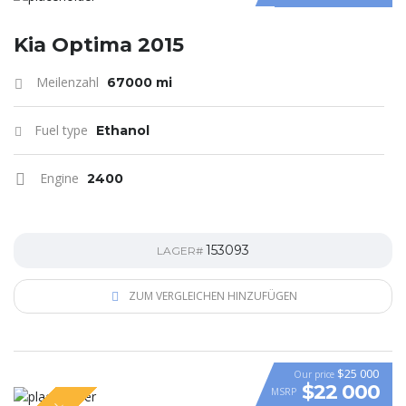
Kia Optima 2015
Meilenzahl
67000 mi
Fuel type
Ethanol
Engine
2400
153093
LAGER#
ZUM VERGLEICHEN HINZUFÜGEN
$25 000
Our price
$22 000
MSRP
VIDEO