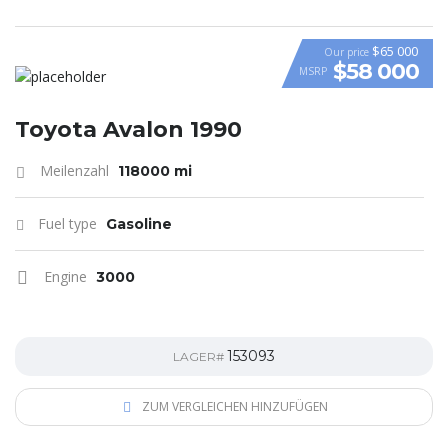
$65 000
Our price
$58 000
MSRP
VIDEO
Toyota Avalon 1990
Meilenzahl
118000 mi
Fuel type
Gasoline
Engine
3000
153093
LAGER#
ZUM VERGLEICHEN HINZUFÜGEN