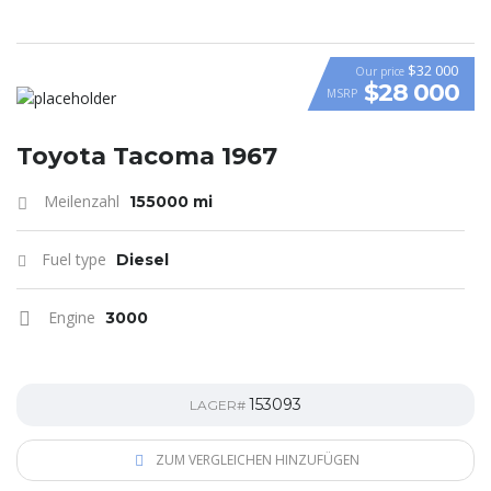
$32 000
Our price
$28 000
MSRP
Toyota Tacoma 1967
Meilenzahl
155000 mi
Fuel type
Diesel
Engine
3000
153093
LAGER#
ZUM VERGLEICHEN HINZUFÜGEN