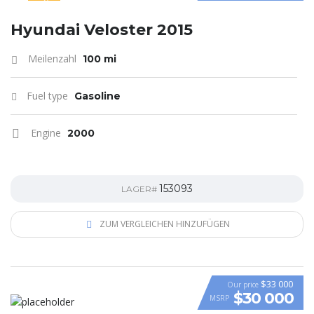
SPECIAL
Hyundai Veloster 2015
Meilenzahl
100 mi
Fuel type
Gasoline
Engine
2000
153093
LAGER#
ZUM VERGLEICHEN HINZUFÜGEN
$33 000
Our price
$30 000
MSRP
VIDEO