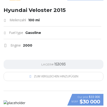
SPECIAL
Hyundai Veloster 2015
Meilenzahl
100 mi
Fuel type
Gasoline
Engine
2000
153093
LAGER#
ZUM VERGLEICHEN HINZUFÜGEN
$33 000
Our price
$30 000
MSRP
VIDEO