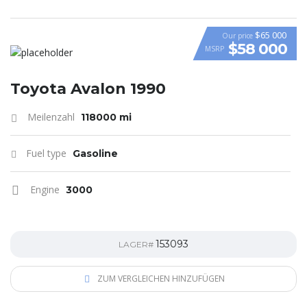
$65 000
Our price
$58 000
MSRP
VIDEO
Toyota Avalon 1990
Meilenzahl
118000 mi
Fuel type
Gasoline
Engine
3000
153093
LAGER#
ZUM VERGLEICHEN HINZUFÜGEN