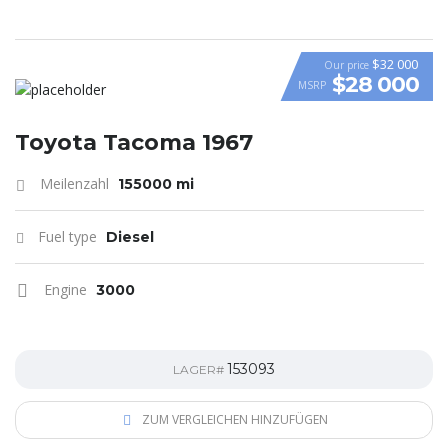
$32 000
Our price
$28 000
MSRP
Toyota Tacoma 1967
Meilenzahl
155000 mi
Fuel type
Diesel
Engine
3000
153093
LAGER#
ZUM VERGLEICHEN HINZUFÜGEN