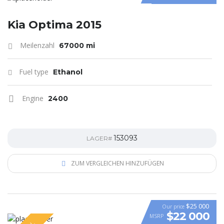
Kia Optima 2015
Meilenzahl
67000 mi
Fuel type
Ethanol
Engine
2400
153093
LAGER#
ZUM VERGLEICHEN HINZUFÜGEN
$25 000
Our price
$22 000
MSRP
VIDEO