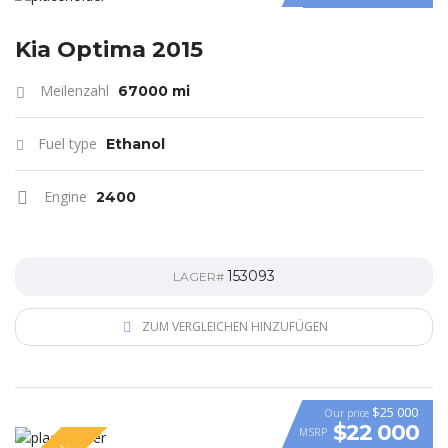
Kia Optima 2015
Meilenzahl
67000 mi
Fuel type
Ethanol
Engine
2400
153093
LAGER#
ZUM VERGLEICHEN HINZUFÜGEN
$25 000
Our price
$22 000
MSRP
VIDEO