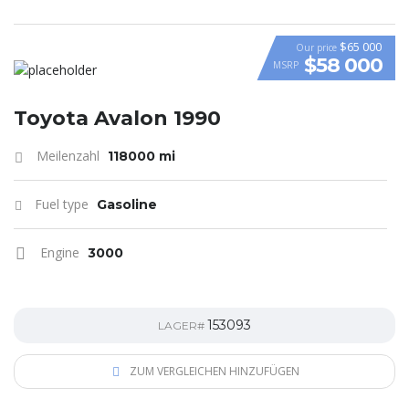
$65 000
Our price
$58 000
MSRP
VIDEO
Toyota Avalon 1990
Meilenzahl
118000 mi
Fuel type
Gasoline
Engine
3000
153093
LAGER#
ZUM VERGLEICHEN HINZUFÜGEN