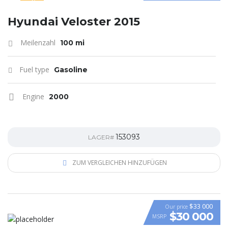
SPECIAL
Hyundai Veloster 2015
Meilenzahl
100 mi
Fuel type
Gasoline
Engine
2000
153093
LAGER#
ZUM VERGLEICHEN HINZUFÜGEN
$33 000
Our price
$30 000
MSRP
VIDEO