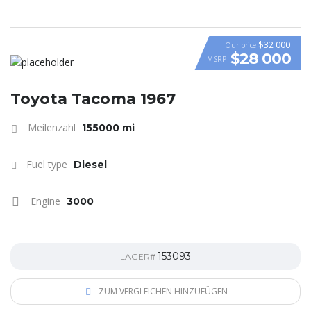
$32 000
Our price
$28 000
MSRP
Toyota Tacoma 1967
Meilenzahl
155000 mi
Fuel type
Diesel
Engine
3000
153093
LAGER#
ZUM VERGLEICHEN HINZUFÜGEN