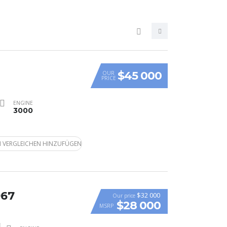
$45 000
OUR
PRICE
ENGINE
3000
 VERGLEICHEN HINZUFÜGEN
967
$32 000
Our price
$28 000
MSRP