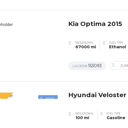
Kia Optima 2015
MEILENZAHL
FUEL TYPE
67000 mi
Ethanol
153093
ZUM
LAGER#
Hyundai Veloster
AL
VIDEO
MEILENZAHL
FUEL TYPE
100 mi
Gasoline