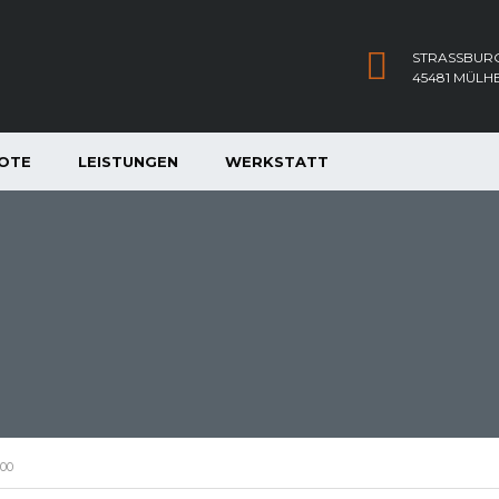
STRASSBURG
45481 MÜLH
OTE
LEISTUNGEN
WERKSTATT
000