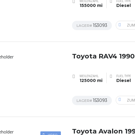
MEILENZAHL
FUEL TYPE
155000 mi
Diesel
153093
ZUM
LAGER#
Toyota RAV4 1990
MEILENZAHL
FUEL TYPE
125000 mi
Diesel
153093
ZUM
LAGER#
Toyota Avalon 19
VIDEO