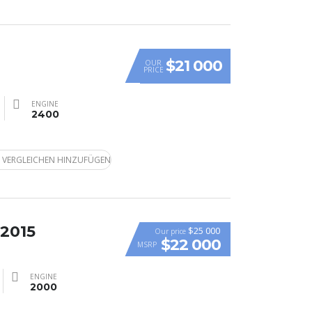
$21 000
OUR
PRICE
ENGINE
2400
 VERGLEICHEN HINZUFÜGEN
 2015
$25 000
Our price
$22 000
MSRP
ENGINE
2000