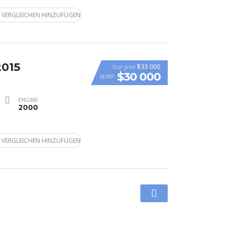
 VERGLEICHEN HINZUFÜGEN
2015
$33 000
Our price
$30 000
MSRP
ENGINE
2000
 VERGLEICHEN HINZUFÜGEN