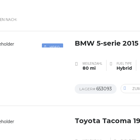
REN NACH:
BMW 5-serie 2015
VIDEO
MEILENZAHL
FUEL TYPE
80 mi
Hybrid
653093
ZUM
LAGER#
Toyota Tacoma 1