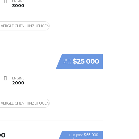
ENGINE
3000
 VERGLEICHEN HINZUFÜGEN
$25 000
OUR
PRICE
ENGINE
2000
 VERGLEICHEN HINZUFÜGEN
90
$65 000
Our price