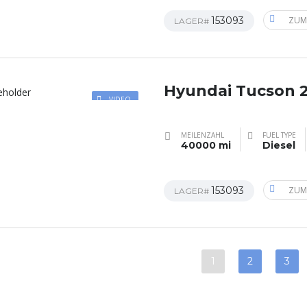
153093
ZUM
LAGER#
Hyundai Tucson 
VIDEO
MEILENZAHL
FUEL TYPE
40000 mi
Diesel
153093
ZUM
LAGER#
1
2
3