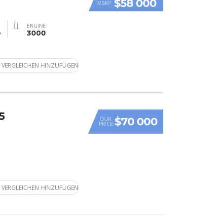
$58 000
MSRP
ENGINE
e
3000
 VERGLEICHEN HINZUFÜGEN
5
$70 000
OUR
PRICE
 VERGLEICHEN HINZUFÜGEN