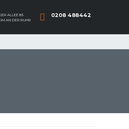
0208 488442
ER ALLEE 85
EIM AN DER RUHR