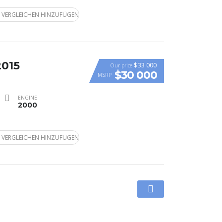
 VERGLEICHEN HINZUFÜGEN
2015
$33 000
Our price
$30 000
MSRP
ENGINE
2000
 VERGLEICHEN HINZUFÜGEN