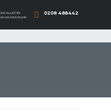
0208 488442
ER ALLEE 85
EIM AN DER RUHR