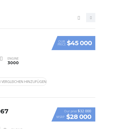
$45 000
OUR
PRICE
ENGINE
3000
 VERGLEICHEN HINZUFÜGEN
967
$32 000
Our price
$28 000
MSRP