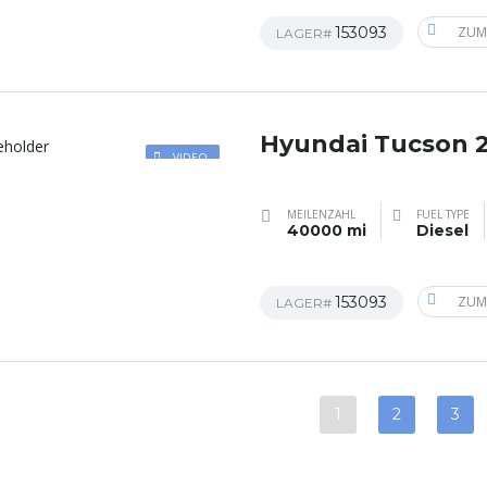
153093
ZUM
LAGER#
Hyundai Tucson 
VIDEO
MEILENZAHL
FUEL TYPE
40000 mi
Diesel
153093
ZUM
LAGER#
1
2
3