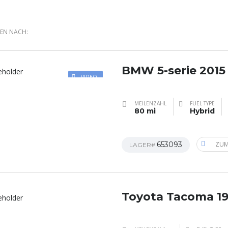
REN NACH:
BMW 5-serie 2015
VIDEO
MEILENZAHL
FUEL TYPE
80 mi
Hybrid
653093
ZUM
LAGER#
Toyota Tacoma 1