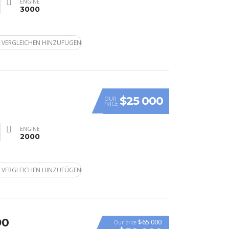
ENGINE
3000
 VERGLEICHEN HINZUFÜGEN
$25 000
OUR
PRICE
ENGINE
2000
 VERGLEICHEN HINZUFÜGEN
90
$65 000
Our price