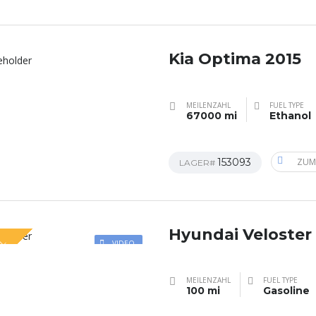
Kia Optima 2015
MEILENZAHL
FUEL TYPE
67000 mi
Ethanol
153093
ZUM
LAGER#
Hyundai Veloster
AL
VIDEO
MEILENZAHL
FUEL TYPE
100 mi
Gasoline