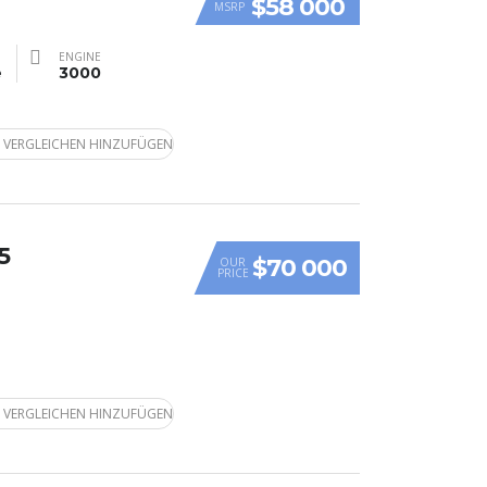
$58 000
MSRP
ENGINE
e
3000
 VERGLEICHEN HINZUFÜGEN
5
$70 000
OUR
PRICE
 VERGLEICHEN HINZUFÜGEN