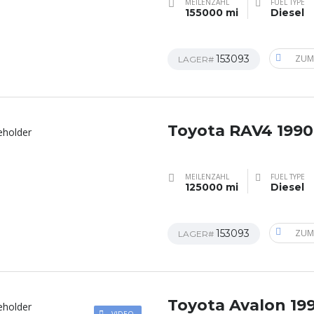
MEILENZAHL
FUEL TYPE
155000 mi
Diesel
153093
ZUM
LAGER#
Toyota RAV4 1990
MEILENZAHL
FUEL TYPE
125000 mi
Diesel
153093
ZUM
LAGER#
Toyota Avalon 19
VIDEO