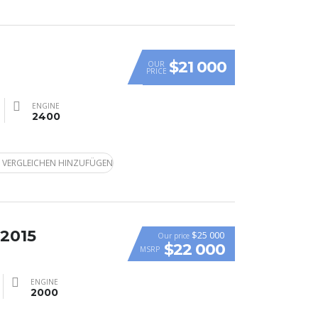
$21 000
OUR
PRICE
ENGINE
2400
 VERGLEICHEN HINZUFÜGEN
 2015
$25 000
Our price
$22 000
MSRP
ENGINE
2000