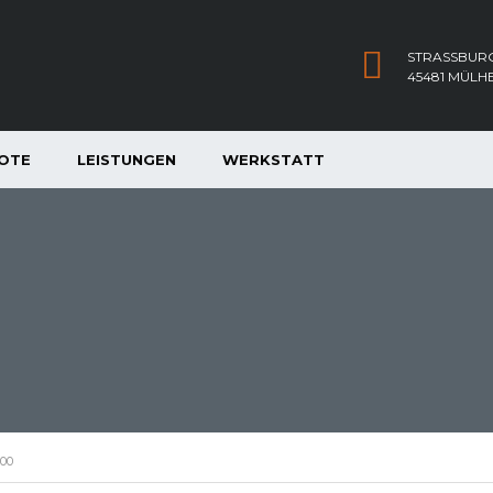
STRASSBURG
45481 MÜLH
OTE
LEISTUNGEN
WERKSTATT
600