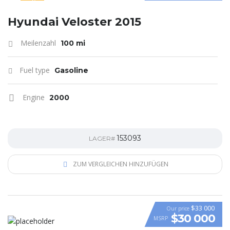
SPECIAL
Hyundai Veloster 2015
Meilenzahl
100 mi
Fuel type
Gasoline
Engine
2000
153093
LAGER#
ZUM VERGLEICHEN HINZUFÜGEN
$33 000
Our price
$30 000
MSRP
VIDEO