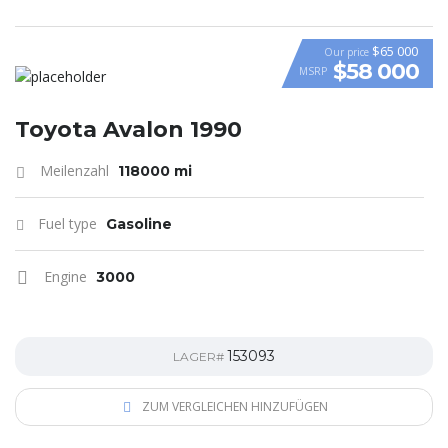
$65 000
Our price
$58 000
MSRP
VIDEO
Toyota Avalon 1990
Meilenzahl
118000 mi
Fuel type
Gasoline
Engine
3000
153093
LAGER#
ZUM VERGLEICHEN HINZUFÜGEN