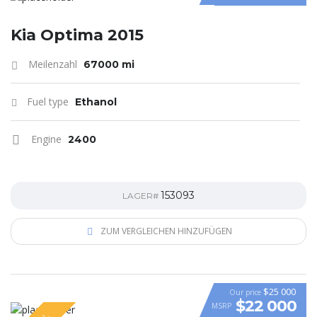
Kia Optima 2015
Meilenzahl
67000 mi
Fuel type
Ethanol
Engine
2400
153093
LAGER#
ZUM VERGLEICHEN HINZUFÜGEN
$25 000
Our price
$22 000
MSRP
VIDEO