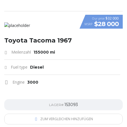
$32 000
Our price
$28 000
MSRP
Toyota Tacoma 1967
Meilenzahl
155000 mi
Fuel type
Diesel
Engine
3000
153093
LAGER#
ZUM VERGLEICHEN HINZUFÜGEN