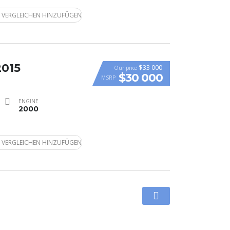
 VERGLEICHEN HINZUFÜGEN
2015
$33 000
Our price
$30 000
MSRP
ENGINE
2000
 VERGLEICHEN HINZUFÜGEN