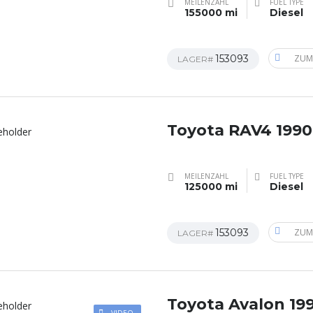
MEILENZAHL
FUEL TYPE
155000 mi
Diesel
153093
ZUM
LAGER#
Toyota RAV4 1990
MEILENZAHL
FUEL TYPE
125000 mi
Diesel
153093
ZUM
LAGER#
Toyota Avalon 19
VIDEO