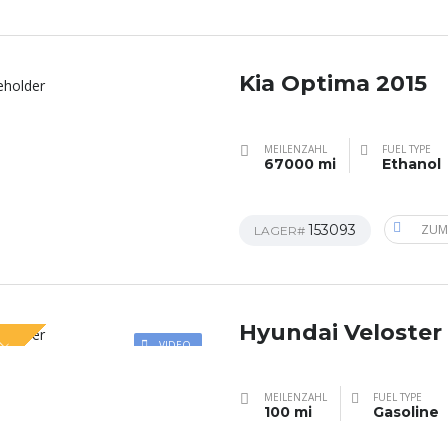
Kia Optima 2015
MEILENZAHL
FUEL TYPE
67000 mi
Ethanol
153093
ZUM
LAGER#
Hyundai Veloster
AL
VIDEO
MEILENZAHL
FUEL TYPE
100 mi
Gasoline