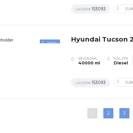
153093
ZUM
LAGER#
Hyundai Tucson 
VIDEO
MEILENZAHL
FUEL TYPE
40000 mi
Diesel
153093
ZUM
LAGER#
1
2
3