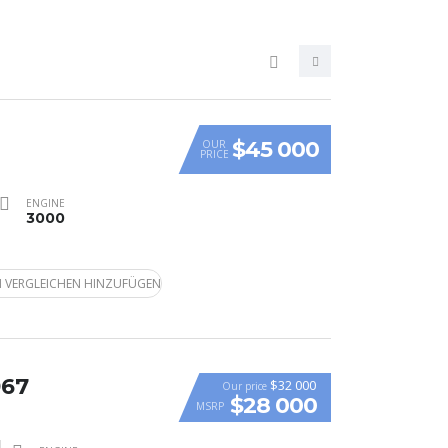
$45 000
OUR
PRICE
ENGINE
3000
 VERGLEICHEN HINZUFÜGEN
967
$32 000
Our price
$28 000
MSRP