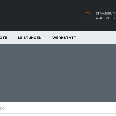
STRASSBURG
45481 MÜLH
OTE
LEISTUNGEN
WERKSTATT
.500