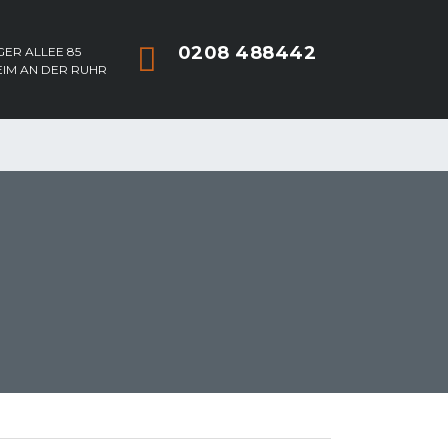
0208 488442
ER ALLEE 85
EIM AN DER RUHR