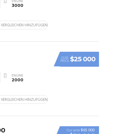
ENGINE
3000
 VERGLEICHEN HINZUFÜGEN
$25 000
OUR
PRICE
ENGINE
2000
 VERGLEICHEN HINZUFÜGEN
90
$65 000
Our price