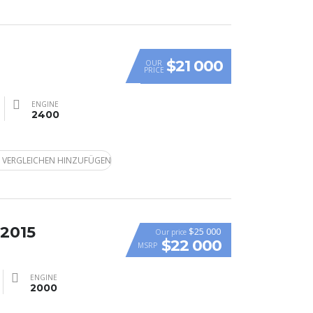
$21 000
OUR
PRICE
ENGINE
2400
 VERGLEICHEN HINZUFÜGEN
 2015
$25 000
Our price
$22 000
MSRP
ENGINE
2000