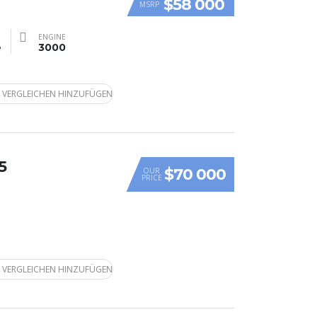
$58 000
MSRP
ENGINE
e
3000
 VERGLEICHEN HINZUFÜGEN
5
$70 000
OUR
PRICE
 VERGLEICHEN HINZUFÜGEN