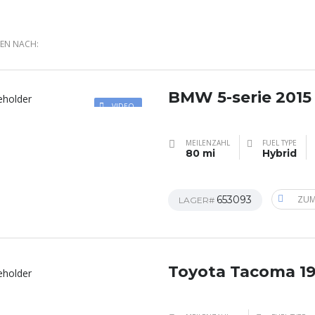
REN NACH:
BMW 5-serie 2015
VIDEO
MEILENZAHL
FUEL TYPE
80 mi
Hybrid
653093
ZUM
LAGER#
Toyota Tacoma 1