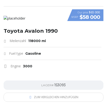
$65 000
Our price
$58 000
MSRP
VIDEO
Toyota Avalon 1990
Meilenzahl
118000 mi
Fuel type
Gasoline
Engine
3000
153093
LAGER#
ZUM VERGLEICHEN HINZUFÜGEN