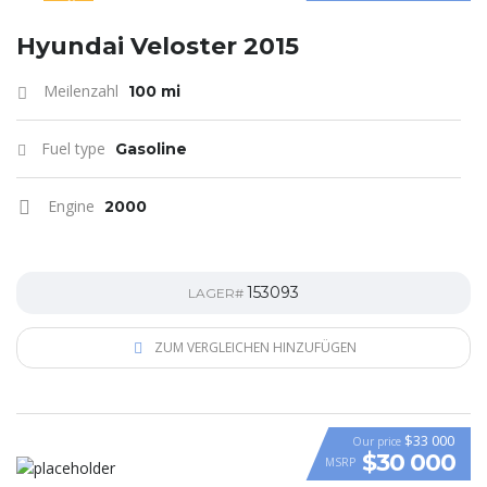
SPECIAL
Hyundai Veloster 2015
Meilenzahl
100 mi
Fuel type
Gasoline
Engine
2000
153093
LAGER#
ZUM VERGLEICHEN HINZUFÜGEN
$33 000
Our price
$30 000
MSRP
VIDEO