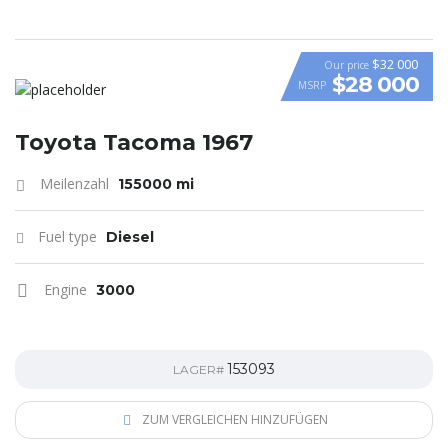
$32 000
Our price
$28 000
MSRP
Toyota Tacoma 1967
Meilenzahl
155000 mi
Fuel type
Diesel
Engine
3000
153093
LAGER#
ZUM VERGLEICHEN HINZUFÜGEN