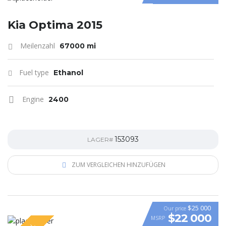
Kia Optima 2015
Meilenzahl
67000 mi
Fuel type
Ethanol
Engine
2400
153093
LAGER#
ZUM VERGLEICHEN HINZUFÜGEN
$25 000
Our price
$22 000
MSRP
VIDEO