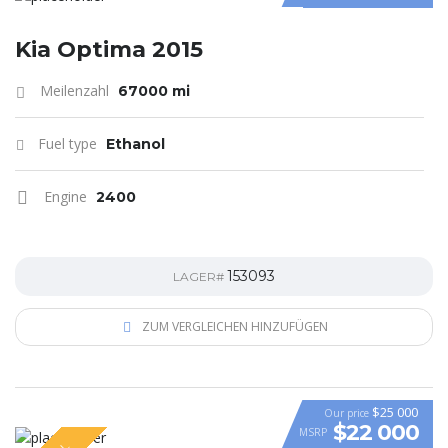
Kia Optima 2015
Meilenzahl
67000 mi
Fuel type
Ethanol
Engine
2400
153093
LAGER#
ZUM VERGLEICHEN HINZUFÜGEN
$25 000
Our price
$22 000
MSRP
VIDEO