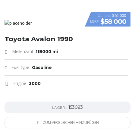
$65 000
Our price
$58 000
MSRP
VIDEO
Toyota Avalon 1990
Meilenzahl
118000 mi
Fuel type
Gasoline
Engine
3000
153093
LAGER#
ZUM VERGLEICHEN HINZUFÜGEN