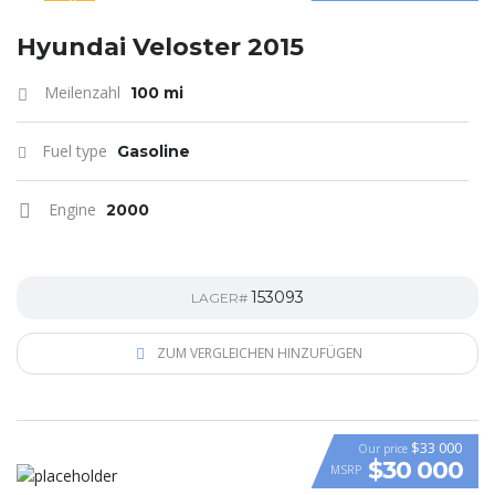
SPECIAL
Hyundai Veloster 2015
Meilenzahl
100 mi
Fuel type
Gasoline
Engine
2000
153093
LAGER#
ZUM VERGLEICHEN HINZUFÜGEN
$33 000
Our price
$30 000
MSRP
VIDEO