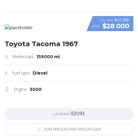
$32 000
Our price
$28 000
MSRP
Toyota Tacoma 1967
Meilenzahl
155000 mi
Fuel type
Diesel
Engine
3000
153093
LAGER#
ZUM VERGLEICHEN HINZUFÜGEN